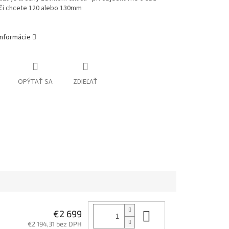
 či chcete 120 alebo 130mm
informácie
OPÝTAŤ SA
ZDIEĽAŤ
Do košíka
€2 699
€2 194,31 bez DPH