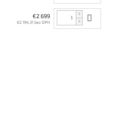
Do košíka
€2 699
€2 194,31 bez DPH