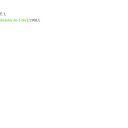
ť: L
dnávku do 5 dní
| 1968/L