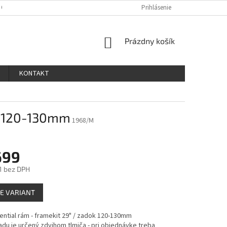
 OSOBNÝCH ÚDAJOV
Prihlásenie
NÁKUPNÝ
Prázdny košík
KOŠÍK
KONTAKT
ok 120-130mm
1968/M
699
1 bez DPH
ová
E VARIANT
ntial rám - framekit 29" / zadok 120-130mm
adu je určený zdvihom tlmiča - pri objednávke treba