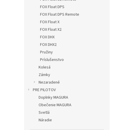
FOX Float DPS
FOX Float DPS Remote
FOX Float X
FOX Float X2
FOX DHX
FOX DHX2
Pružiny
Príslušenstvo
Kolesá
Zámky
Nezaradené
PRE PILOTOV
Doplnky MAGURA
Obečenie MAGURA
Svetlá
Náradie