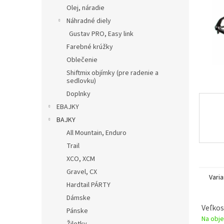
Olej, náradie
Náhradné diely
Gustav PRO, Easy link
Farebné krúžky
Oblečenie
Shiftmix objímky (pre radenie a
sedlovku)
Doplnky
EBAJKY
BAJKY
All Mountain, Enduro
Trail
XCO, XCM
Gravel, CX
Varia
Hardtail PÁRTY
Dámske
Veľkos
Pánske
Na obje