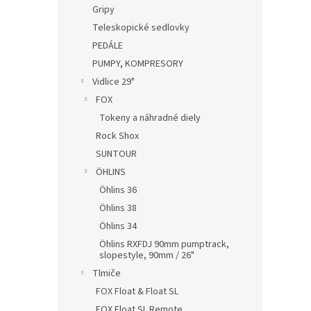
Gripy
Teleskopické sedlovky
PEDÁLE
PUMPY, KOMPRESORY
Vidlice 29"
FOX
Tokeny a náhradné diely
Rock Shox
SUNTOUR
ÖHLINS
Öhlins 36
Öhlins 38
Öhlins 34
Öhlins RXFDJ 90mm pumptrack,
slopestyle, 90mm / 26"
Tlmiče
FOX Float & Float SL
FOX Float SL Remote