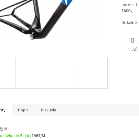
upresniť
1800g
Detailné 
TLAČ
nty
Popis
Diskusia
ť: M
dnávku do 5 dní
| 1968/M