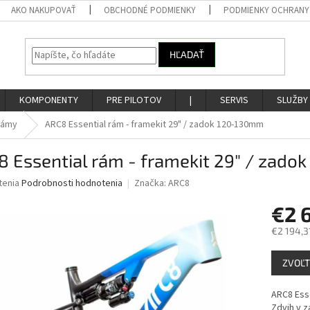
AKO NAKUPOVAŤ
OBCHODNÉ PODMIENKY
PODMIENKY OCHRANY
HĽADAŤ
KOMPONENTY
PRE PILOTOV
|
SERVIS
SLUŽBY
Rámy
ARC8 Essential rám - framekit 29" / zadok 120-130mm
 Essential rám - framekit 29" / zad
né
tenia
Podrobnosti hodnotenia
Značka:
ARC8
nie
€2 
u
€2 194,3
Jednotk
ZVOĽT
cena:
iek.
ARC8 Esse
Zdvih v z