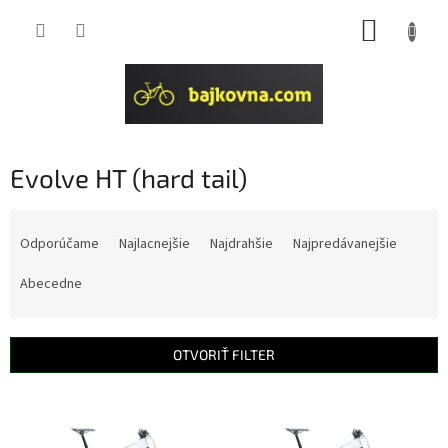
Prejsť
NÁKUP
na
obsah
KOŠÍK
Evolve HT (hard tail)
R
a
Odporúčame
Najlacnejšie
Najdrahšie
Najpredávanejšie
d
e
Abecedne
n
i
e
OTVORIŤ FILTER
p
r
V
o
ý
d
p