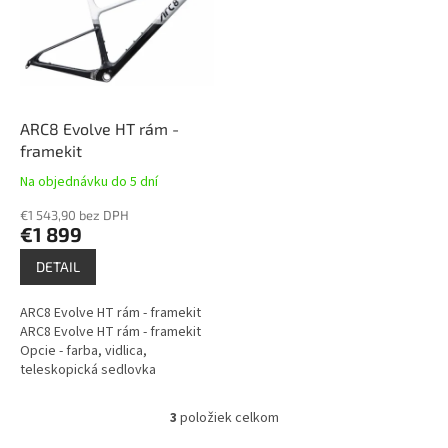
ARC8 Evolve HT rám -
framekit
Na objednávku do 5 dní
€1 543,90 bez DPH
€1 899
DETAIL
ARC8 Evolve HT rám - framekit
ARC8 Evolve HT rám - framekit
Opcie - farba, vidlica,
teleskopická sedlovka
3
položiek celkom
O
v