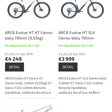
u
i
k
s
t
p
o
r
v
o
d
ARC8 Evolve HT XT čierno-
ARC8 Evolve HT SLX
u
biely 110mm (9,55kg)
čierno-biely 110mm
k
Na objednávku do 5 dní
Na objednávku do 5 dní
t
o
€3 454,47 bez DPH
€3 251,22 bez DPH
€4 249
€3 999
v
DETAIL
DETAIL
ARC8 Evolve HT Deore XT
ARC8 Evolve HT SLX čierno-biely
čierno-biely 110mm (9,55kg) DT
110mm DT Swiss F232 110mm
Swiss F232 110mm Remote
Remote Handlebar,
Handlebar, sedlovka RaceFace
sedlovka RaceFace Aeffect
Aeffect 170mm / EV Remote
170mm / EV Remote alebo
alebo Wuthocker Carbon
Wuthocker Carbon