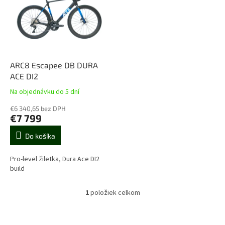
u
i
k
s
t
p
o
r
v
o
d
ARC8 Escapee DB DURA
u
ACE DI2
k
Na objednávku do 5 dní
t
o
€6 340,65 bez DPH
€7 799
v
Do košíka
Pro-level žiletka, Dura Ace DI2
build
1
položiek celkom
O
v
l
Z