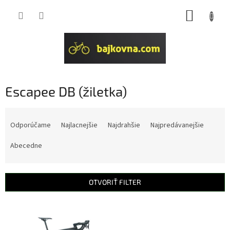
Prejsť
NÁKUP
na
obsah
KOŠÍK
Escapee DB (žiletka)
R
a
Odporúčame
Najlacnejšie
Najdrahšie
Najpredávanejšie
d
e
Abecedne
n
i
e
OTVORIŤ FILTER
p
r
V
o
ý
d
p