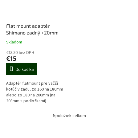
Flat mount adaptér
Shimano zadný +20mm
Skladom
€12,20 bez DPH
€15
Do košíka
Adaptér flatmount pre väčší
kotúč v zadu, zo 160 na 180mm
alebo zo 180 na 200mm (na
203mm s podložkami)
9
položiek celkom
O
v
l
Z
á
á