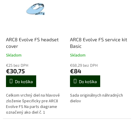
ARC8 Evolve FS headset
ARC8 Evolve FS service kit
cover
Basic
Skladom
Skladom
€25 bez DPH
€68,29 bez DPH
€30,75
€84
Do košíka
Do košíka
Celkom vrchný diel na hlavové
Sada originálnych náhradných
zloženie špecificky pre ARC8
dielov
Evolve FS Na parts diagrame
označený ako diel č. 1