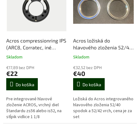
u
i
k
s
t
p
o
r
v
o
d
Acros compressionring IPS
Acros ložiská do
u
(ARC8, Corratec, iné
hlavového zloženia 52/40
k
značky)
a 52/42 (ARC8, Corratec,
Skladom
Skladom
t
iné značky)
o
€17,89 bez DPH
€32,52 bez DPH
€22
€40
v
Do košíka
Do košíka
Pre integrované hlavové
Ložiská do Acros integrovaného
zloženie ACROS, vrchný diel
hlavového zloženia 52/40
štandardu zs56 alebo is52, na
spodok a 52/42 vrch, cena je za
stĺpik vidlice 1 1/8
set