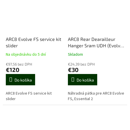
ARC8 Evolve FS service kit
ARC8 Rear Dearailleur
slider
Hanger Sram UDH (Evolve
FS, Essential 2)
Na objednávku do 5 dní
Skladom
€97,56 bez DPH
€24,39 bez DPH
€120
€30
Do košíka
Do košíka
ARC8 Evolve FS service kit
Náhradná pätka pre ARC8 Evolve
slider
FS, Essential 2