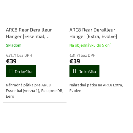
ARC8 Rear Derailleur
ARC8 Rear Derailleur
Hanger [Essential,
Hanger [Extra, Evolve]
Escapee DB, Eero]
Skladom
Na objednávku do 5 dní
€31,71 bez DPH
€31,71 bez DPH
€39
€39
Do košíka
Do košíka
Náhradná pätka pre ARC8
Náhradná pätka na ARC8 Extra,
Essential (verzia 1), Escapee DB,
Evolve
Eero