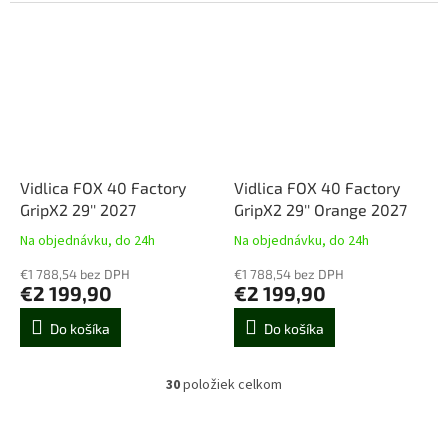
Vidlica FOX 40 Factory
Vidlica FOX 40 Factory
GripX2 29'' 2027
GripX2 29'' Orange 2027
Na objednávku, do 24h
Na objednávku, do 24h
€1 788,54 bez DPH
€1 788,54 bez DPH
€2 199,90
€2 199,90
Do košíka
Do košíka
30
položiek celkom
O
v
l
Z