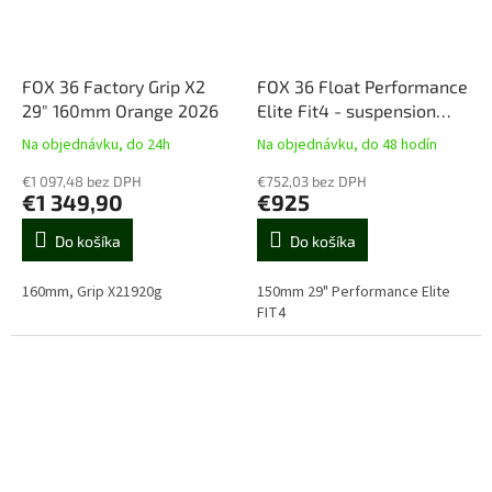
FOX 36 Factory Grip X2
FOX 36 Float Performance
29" 160mm Orange 2026
Elite Fit4 - suspension
fork MTB 29"/27,5", travel
Na objednávku, do 24h
Na objednávku, do 48 hodín
150mm, 15x110mm Boost,
€1 097,48 bez DPH
Tapered - Black Edition
€752,03 bez DPH
€1 349,90
€925
Do košíka
Do košíka
160mm, Grip X21920g
150mm 29" Performance Elite
FIT4