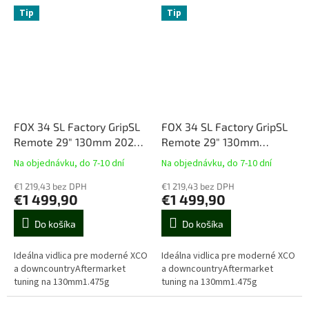
Tip
Tip
FOX 34 SL Factory GripSL
FOX 34 SL Factory GripSL
Remote 29" 130mm 2026
Remote 29" 130mm
(130mm tuning)
Orange 2026 (130mm
Na objednávku, do 7-10 dní
Na objednávku, do 7-10 dní
tuning)
€1 219,43 bez DPH
€1 219,43 bez DPH
€1 499,90
€1 499,90
Do košíka
Do košíka
Ideálna vidlica pre moderné XCO
Ideálna vidlica pre moderné XCO
a downcountryAftermarket
a downcountryAftermarket
tuning na 130mm1.475g
tuning na 130mm1.475g