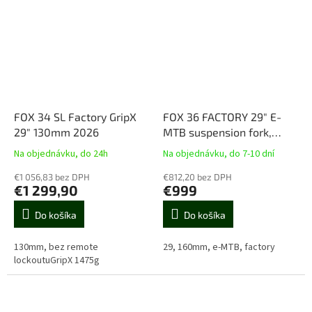
FOX 34 SL Factory GripX
FOX 36 FACTORY 29" E-
29" 130mm 2026
MTB suspension fork,
FLOAT 160mm, Grip 2,
Na objednávku, do 24h
Na objednávku, do 7-10 dní
BOOST 15X110mm
€1 056,83 bez DPH
€812,20 bez DPH
€1 299,90
€999
Do košíka
Do košíka
130mm, bez remote
29, 160mm, e-MTB, factory
lockoutuGripX 1475g