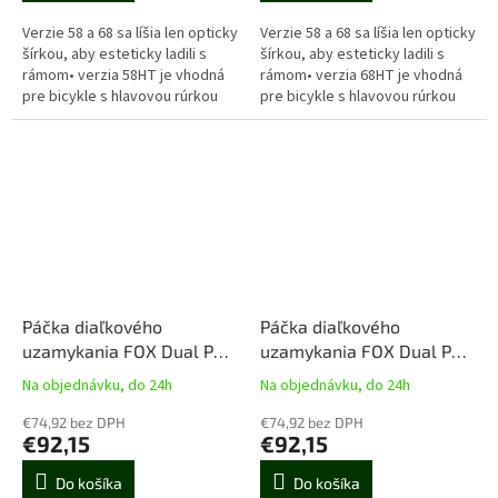
Verzie 58 a 68 sa líšia len opticky
Verzie 58 a 68 sa líšia len opticky
šírkou, aby esteticky ladili s
šírkou, aby esteticky ladili s
rámom• verzia 58HT je vhodná
rámom• verzia 68HT je vhodná
pre bicykle s hlavovou rúrkou
pre bicykle s hlavovou rúrkou
58mm doleKód 910-21-400
68mm dole
Páčka diaľkového
Páčka diaľkového
uzamykania FOX Dual Pull
uzamykania FOX Dual Pull
(2 pozície)
(3 pozície)
Na objednávku, do 24h
Na objednávku, do 24h
€74,92 bez DPH
€74,92 bez DPH
€92,15
€92,15
Do košíka
Do košíka