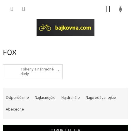
Prejsť
NÁKUP
na
obsah
KOŠÍK
FOX
Tokeny a náhradné
diely
R
a
Odporúčame
Najlacnejšie
Najdrahšie
Najpredávanejšie
d
e
Abecedne
n
i
e
OTVORIŤ FILTER