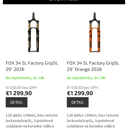
p
r
V
o
ý
d
p
u
i
k
s
t
p
o
r
v
o
d
FOX 34 SL Factory GripSL
FOX 34 SL Factory GripSL
u
29" 2026
29" Orange 2026
k
Na objednávku, do 24h
Na objednávku, do 24h
t
o
€1 056,83 bez DPH
€1 056,83 bez DPH
€1 299,90
€1 299,90
v
DETAIL
DETAIL
120 alebo 130mm, bez remote
120 alebo 130mm, bez remote
lockoutuGripSL, 3-polohové
lockoutuGripSL, 3-polohové
ovládanie na korunke vidlice
ovládanie na korunke vidlice