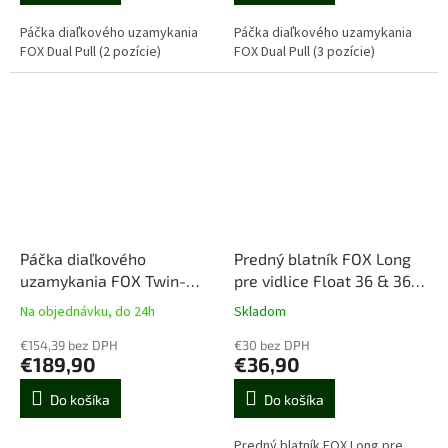
Páčka diaľkového uzamykania
Páčka diaľkového uzamykania
FOX Dual Pull (2 pozície)
FOX Dual Pull (3 pozície)
Páčka diaľkového
Predný blatník FOX Long
uzamykania FOX Twin-
pre vidlice Float 36 & 36SL
Stick
2026
Na objednávku, do 24h
Skladom
€154,39 bez DPH
€30 bez DPH
€189,90
€36,90
Do košíka
Do košíka
Predný blatník FOX Long pre