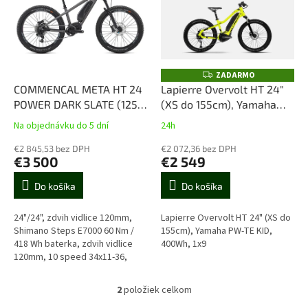
u
i
k
s
t
p
o
r
v
o
ZADARMO
Z
A
d
COMMENCAL META HT 24
Lapierre Overvolt HT 24"
D
u
POWER DARK SLATE (125-
(XS do 155cm), Yamaha
A
R
k
140cm, 24", E7000 60 Nm,
PW-TE KID, 400Wh, 1x9
M
Na objednávku do 5 dní
24h
t
O
400 Wh, vidlica 120mm,
o
teleskopka)
€2 845,53 bez DPH
€2 072,36 bez DPH
€3 500
€2 549
v
Do košíka
Do košíka
24"/24", zdvih vidlice 120mm,
Lapierre Overvolt HT 24" (XS do
Shimano Steps E7000 60 Nm /
155cm), Yamaha PW-TE KID,
418 Wh baterka, zdvih vidlice
400Wh, 1x9
120mm, 10 speed 34x11-36,
teleskopka so zdvihom
70mmpre výšku 125-140cm /
2
položiek celkom
O
hmotnosť 18,8kg