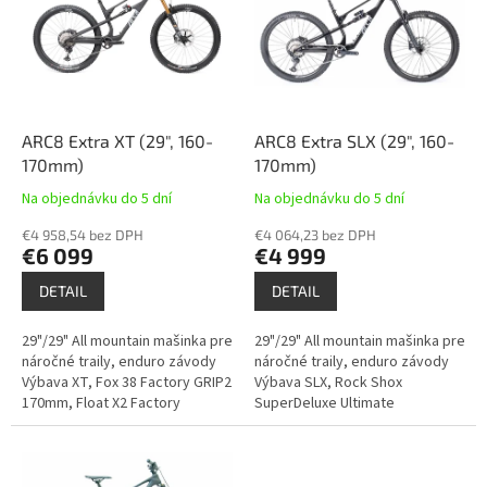
u
i
k
s
t
p
o
r
v
o
d
ARC8 Extra XT (29", 160-
ARC8 Extra SLX (29", 160-
u
170mm)
170mm)
k
Na objednávku do 5 dní
Na objednávku do 5 dní
t
o
€4 958,54 bez DPH
€4 064,23 bez DPH
€6 099
€4 999
v
DETAIL
DETAIL
29"/29" All mountain mašinka pre
29"/29" All mountain mašinka pre
náročné traily, enduro závody
náročné traily, enduro závody
Výbava XT, Fox 38 Factory GRIP2
Výbava SLX, Rock Shox
170mm, Float X2 Factory
SuperDeluxe Ultimate
160mm
160mm, ZEB, 170mm