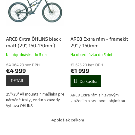
ARC8 Extra ÖHLINS black
ARC8 Extra rám - framekit
matt (29", 160-170mm)
29" / 160mm
Na objednávku do 5 dní
Na objednávku do 5 dní
€4 064,23 bez DPH
€1 625,20 bez DPH
€4 999
€1 999
DETAIL
Do košíka
29"/29" All mountain mašinka pre
ARC8 Extra rám s hlavovým
náročné traily, enduro závody
zložením a sedlovou objímkou
Výbava ÖHLINS
4
položiek celkom
O
v
l