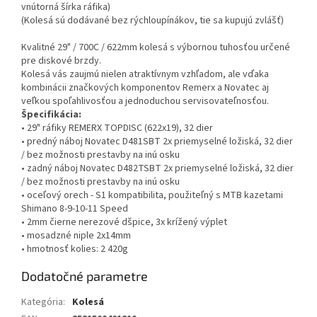
vnútorná šírka ráfika)
(Kolesá sú dodávané bez rýchloupínákov, tie sa kupujú zvlášť)
Kvalitné 29" / 700C / 622mm kolesá s výbornou tuhosťou určené
pre diskové brzdy.
Kolesá vás zaujmú nielen atraktívnym vzhľadom, ale vďaka
kombinácii značkových komponentov Remerx a Novatec aj
veľkou spoľahlivosťou a jednoduchou servisovateľnosťou.
Špecifikácia:
• 29" ráfiky REMERX TOPDISC (622x19), 32 dier
• predný náboj Novatec D481SBT 2x priemyselné ložiská, 32 dier
/ bez možnosti prestavby na inú osku
• zadný náboj Novatec D482TSBT 2x priemyselné ložiská, 32 dier
/ bez možnosti prestavby na inú osku
• oceľový orech - S1 kompatibilita, použiteľný s MTB kazetami
Shimano 8-9-10-11 Speed
• 2mm čierne nerezové dšpice, 3x krížený výplet
• mosadzné niple 2x14mm
• hmotnosť kolies: 2 420g
Dodatočné parametre
Kategória
:
Kolesá