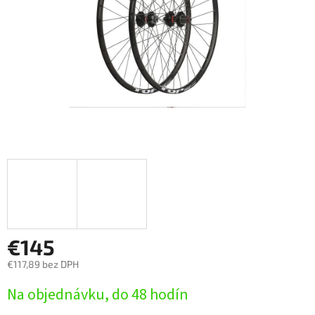
€145
€117,89 bez DPH
Jednotková
Na objednávku, do 48 hodín
cena: