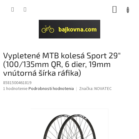
Prejsť
NÁKUP
na
obsah
KOŠÍK
Vypletené MTB kolesá Sport 29"
(100/135mm QR, 6 dier, 19mm
vnútorná šírka ráfika)
8581500461819
Priemerné
1 hodnotenie
Podrobnosti hodnotenia
Značka:
NOVATEC
hodnotenie
produktu
je
5,0
z
5
hviezdičiek.