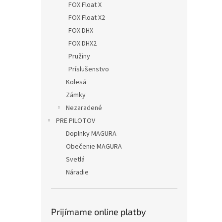
FOX Float X
FOX Float X2
FOX DHX
FOX DHX2
Pružiny
Príslušenstvo
Kolesá
Zámky
Nezaradené
PRE PILOTOV
Doplnky MAGURA
Obečenie MAGURA
Svetlá
Náradie
Prijímame online platby