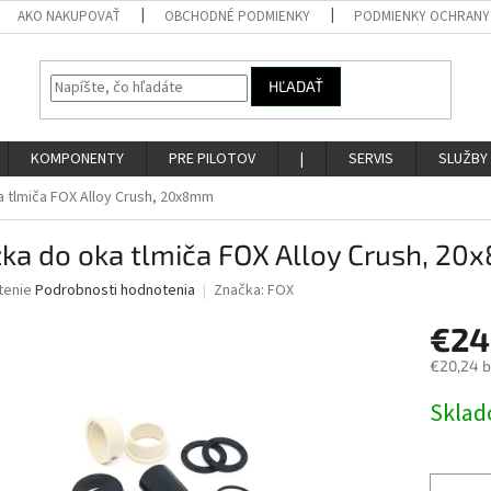
AKO NAKUPOVAŤ
OBCHODNÉ PODMIENKY
PODMIENKY OCHRANY
HĽADAŤ
KOMPONENTY
PRE PILOTOV
|
SERVIS
SLUŽBY
a tlmiča FOX Alloy Crush, 20x8mm
žka do oka tlmiča FOX Alloy Crush, 2
né
tenie
Podrobnosti hodnotenia
Značka:
FOX
nie
€24
u
€20,24 
Jednotk
Skla
cena:
iek.