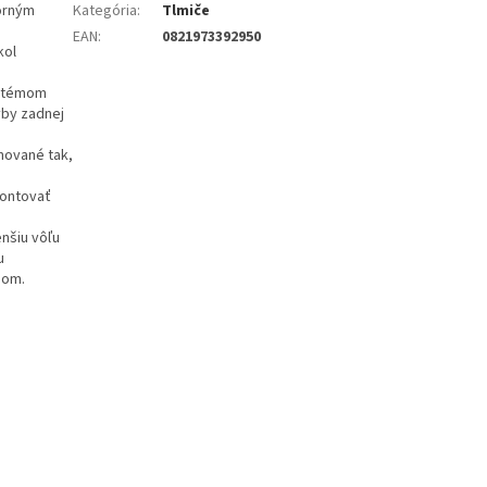
torným
Kategória
:
Tlmiče
EAN
:
0821973392950
kol
ystémom
yby zadnej
gnované tak,
montovať
nšiu vôľu
u
mom.