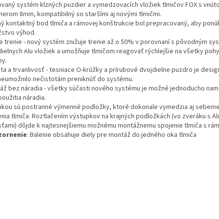
ovaný systém klzných puzdier a vymedzovacích vložiek tlmičov FOX s vnú
merom 8mm, kompatibilný so staršími aj novými tlmičmi.
ný kontaktný bod tlmiča a rámovej konštrukcie bol prepracovaný, aby ponú
stvo výhod.
ie trenie - nový systém znižuje trenie až o 50% v porovnaní s pôvodným s
dielnych Alu vložiek a umožňuje tlmičom reagovať rýchlejšie na všetky poh
by.
ta a trvanlivosť - tesniace O-krúžky a prírubové dvojdielne puzdro je desi
neumožnilo nečistotám preniknúť do systému.
áž bez náradia - všetky súčasti nového systému je možné jednoducho na
oužitia náradia.
nkou sú postranné výmenné podložky, ktoré dokonale vymedzia aj sebeme
enia tlmiča. Roztlačením výstupkov na krajných podložkách (vo zveráku s Al
sťami) dôjde k najtesnejšiemu možnému montážnemu spojenie tlmiča s rá
zornenie
: Balenie obsahuje diely pre montáž do jedného oka tlmiča