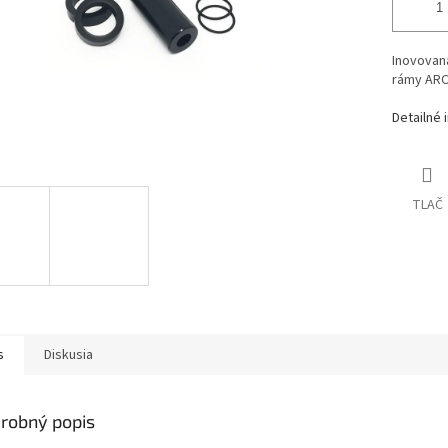
Inovovaná
rámy ARC8
Detailné 
TLAČ
s
Diskusia
robný popis