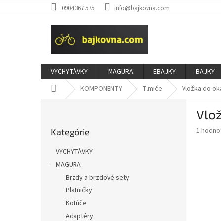
Prejsť
0904 367 575
info@bajkovna.com
na
obsah
VYCHYTÁVKY
MAGURA
EBAJKY
BAJKY
Domov
KOMPONENTY
Tlmiče
Vložka do ok
B
Vlo
o
Preskočiť
č
Priemer
1 hodno
Kategórie
kategórie
n
hodnote
ý
produkt
VYCHYTÁVKY
p
je
MAGURA
5,0
a
z
Brzdy a brzdové sety
n
5
e
Platničky
hviezdič
l
Kotúče
Adaptéry