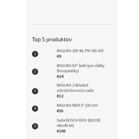
Top 5 produktov
MAGURA QM 44, PM 180-203
€9
MAGURA 8.P šedé (pre všetky
štvorpiestiky)
€24
MAGURA Základná
odvzdušnovacia sada
€12
MAGURA MDR-P 220 mm
€55
Sada BOSCH KIOX (BUI330
retrofit kit)
€249