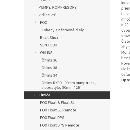
PEDÁLE
Inov
PUMPY, KOMPRESORY
prie
Hlav
Vidlice 29"
množ
FOX
Nižš
Tokeny a náhradné diely
dvoj
stav
Rock Shox
Čisto
SUNTOUR
aby 
Mont
ÖHLINS
bez p
Öhlins 36
Novi
Öhlins 38
ulož
čeľu
Öhlins 34
Upo
Öhlins RXFDJ 90mm pumptrack,
slopestyle, 90mm / 26"
Tlmiče
FOX Float & Float SL
FOX Float SL Remote
FOX Float DPS
FOX Float DPS Remote