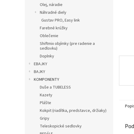
Olej, náradie
Náhradné diely
Gustav PRO, Easy link
Farebné krúžky
Oblečenie
Shiftmix objímky (pre radenie a
sedlovku)
Doplnky
EBAJKY
BAJKY
KOMPONENTY
Duše a TUBELESS
Kazety
Plášte
Popi
Kokpit (riadítka, predstavce, držiaky)
Gripy
Pod
Teleskopické sedlovky