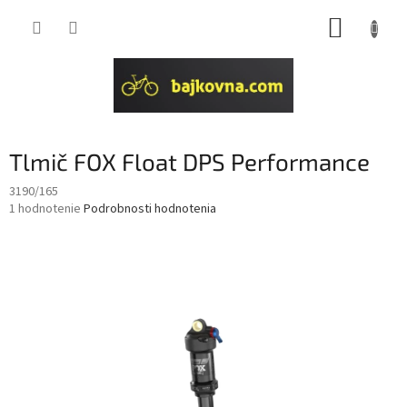
Prejsť
NÁKUP
na
obsah
KOŠÍK
Tlmič FOX Float DPS Performance
3190/165
Priemerné
1 hodnotenie
Podrobnosti hodnotenia
hodnotenie
produktu
je
5,0
z
5
hviezdičiek.