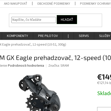
AKO NAKUPOVAŤ
OBCHODNÉ PODMIENKY
PODMIENKY OCHRANY
HĽADAŤ
KOMPONENTY
PRE PILOTOV
|
SERVIS
SLUŽBY
 Eagle prehadzovač, 12-speed (10-52, 300g)
M GX Eagle prehadzovač, 12-speed (10
né
tenie
Podrobnosti hodnotenia
Značka:
SRAM
nie
€14
u
€121,14 
Jednotk
Skla
cena:
iek.