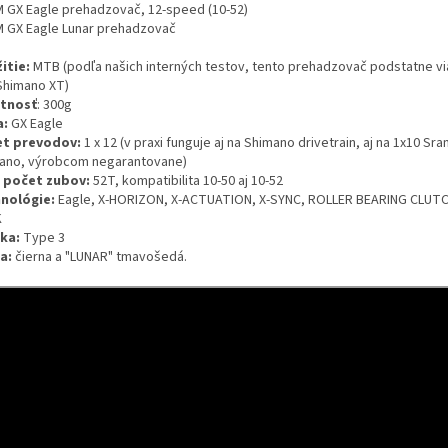
 GX Eagle prehadzovač, 12-speed (10-52)
 GX Eagle Lunar prehadzovač
itie:
MTB (podľa našich interných testov, tento prehadzovač podstatne vi
Shimano XT)
tnosť
: 300g
a:
GX Eagle
t prevodov:
1 x 12 (v praxi funguje aj na Shimano drivetrain, aj na 1x10 Sra
ano, výrobcom negarantovane)
 počet zubov:
52T, kompatibilita 10-50 aj 10-52
nológie:
Eagle, X-HORIZON, X-ACTUATION, X-SYNC, ROLLER BEARING CLUT
K
ka:
Type 3
a:
čierna a "LUNAR" tmavošedá.