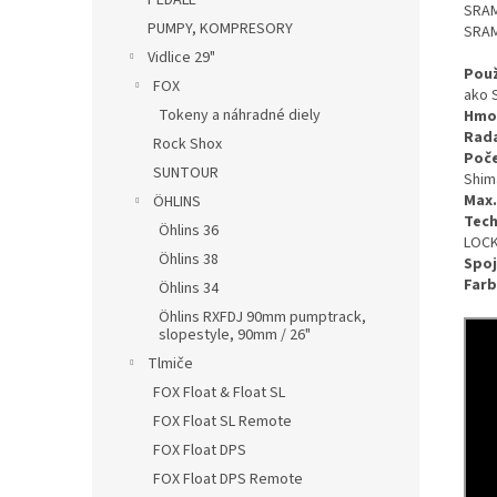
PEDÁLE
SRAM
PUMPY, KOMPRESORY
SRAM
Vidlice 29"
Použ
FOX
ako 
Tokeny a náhradné diely
Hmo
Rad
Rock Shox
Poče
SUNTOUR
Shim
Max.
ÖHLINS
Tech
Öhlins 36
LOC
Öhlins 38
Spoj
Farb
Öhlins 34
Öhlins RXFDJ 90mm pumptrack,
slopestyle, 90mm / 26"
Tlmiče
FOX Float & Float SL
FOX Float SL Remote
FOX Float DPS
FOX Float DPS Remote