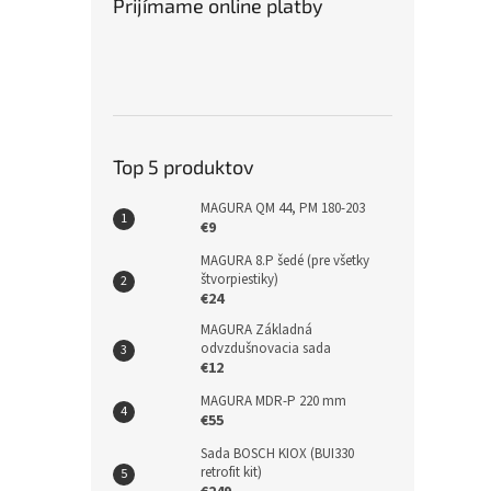
Prijímame online platby
Top 5 produktov
MAGURA QM 44, PM 180-203
€9
MAGURA 8.P šedé (pre všetky
štvorpiestiky)
€24
MAGURA Základná
odvzdušnovacia sada
€12
MAGURA MDR-P 220 mm
€55
Sada BOSCH KIOX (BUI330
retrofit kit)