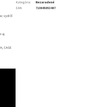
Kategória
:
Nezaradené
EAN
:
710845853487
ac vydrží
m aj
CH, CAGE