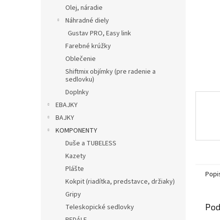
Olej, náradie
Náhradné diely
Gustav PRO, Easy link
Farebné krúžky
Oblečenie
Shiftmix objímky (pre radenie a
sedlovku)
Doplnky
EBAJKY
BAJKY
KOMPONENTY
Duše a TUBELESS
Kazety
Plášte
Popi
Kokpit (riadítka, predstavce, držiaky)
Gripy
Pod
Teleskopické sedlovky