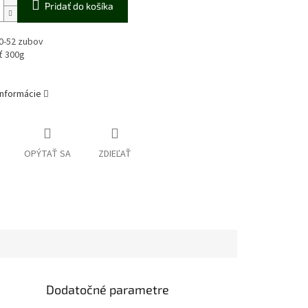
Pridať do košíka
0-52 zubov
ť 300g
informácie
OPÝTAŤ SA
ZDIEĽAŤ
Dodatočné parametre