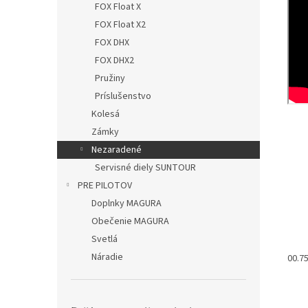
FOX Float X
FOX Float X2
FOX DHX
FOX DHX2
Pružiny
Príslušenstvo
Kolesá
Zámky
Nezaradené
Servisné diely SUNTOUR
PRE PILOTOV
Doplnky MAGURA
Obečenie MAGURA
Svetlá
Náradie
00.7