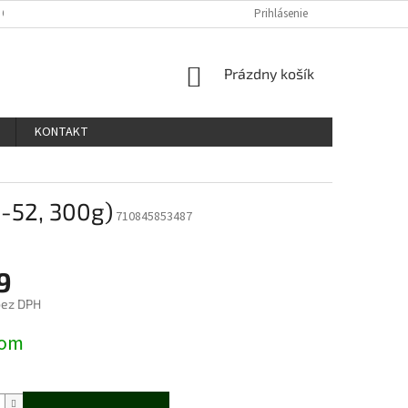
 OSOBNÝCH ÚDAJOV
Prihlásenie
NÁKUPNÝ
Prázdny košík
KOŠÍK
KONTAKT
-52, 300g)
710845853487
9
bez DPH
ová
dom