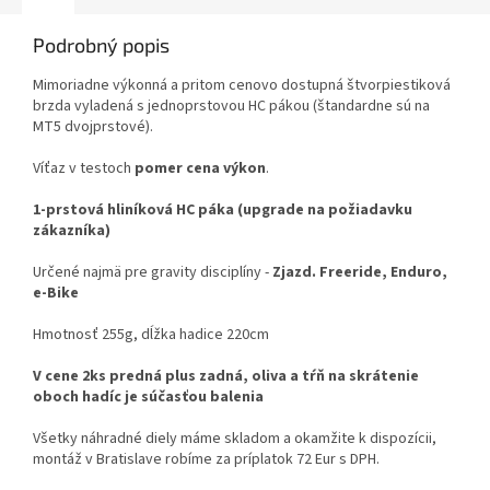
Podrobný popis
Mimoriadne výkonná a pritom cenovo dostupná štvorpiestiková
brzda vyladená s jednoprstovou HC pákou (štandardne sú na
MT5 dvojprstové).
Víťaz v testoch
pomer cena výkon
.
1-prstová hliníková HC páka (upgrade na požiadavku
zákazníka)
Určené najmä pre gravity disciplíny -
Zjazd. Freeride, Enduro,
e-Bike
Hmotnosť 255g, dĺžka hadice 220cm
V cene 2ks predná plus zadná, oliva a tŕň na skrátenie
oboch hadíc je súčasťou balenia
Všetky náhradné diely máme skladom a okamžite k dispozícii,
montáž v Bratislave robíme za príplatok 72 Eur s DPH.