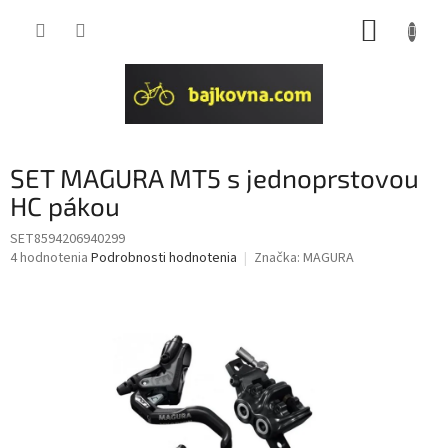
Prejsť
NÁKUP
na
obsah
KOŠÍK
SET MAGURA MT5 s jednoprstovou
HC pákou
SET8594206940299
Priemerné
4 hodnotenia
Podrobnosti hodnotenia
Značka:
MAGURA
hodnotenie
produktu
je
4,5
z
5
hviezdičiek.