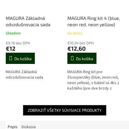
MAGURA Základná
MAGURA Ring kit 4 (blue,
odvzdušnovacia sada
neon red, neon yellow)
Skladom
Na dotaz
€9,76 bez DPH
€10,24 bez DPH
€12
€12,60
Do košíka
Do košíka
MAGURA Základná
MAGURA Ring kit pre
odvzdušnovacia sada
štvorpiestiky (blue, neon red,
neon yellow), v balení sú 4ks z
každého (pre dve brzdy z
každej farby)
ZOBRAZIŤ VŠETKY SÚVISIACE PRODUKTY
Popis
Diskusia