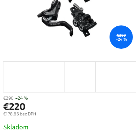
€290
–24 %
€290
–24 %
€220
€178,86 bez DPH
Jednotková
Skladom
cena: