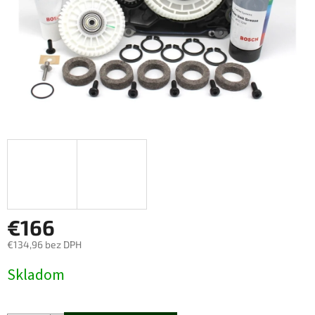
€166
€134,96 bez DPH
Jednotková
Skladom
cena: