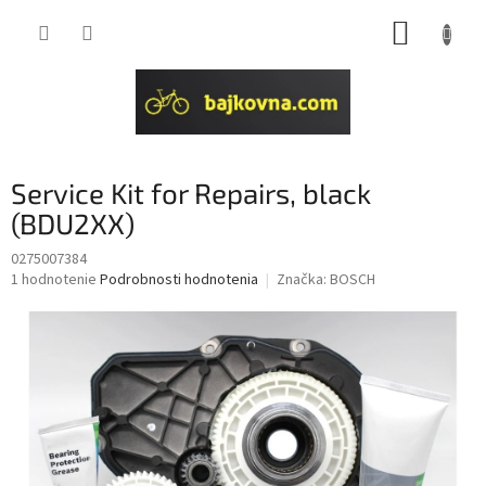
Prejsť
NÁKUP
na
obsah
KOŠÍK
Service Kit for Repairs, black
(BDU2XX)
0275007384
Priemerné
1 hodnotenie
Podrobnosti hodnotenia
Značka:
BOSCH
hodnotenie
produktu
je
5,0
z
5
hviezdičiek.