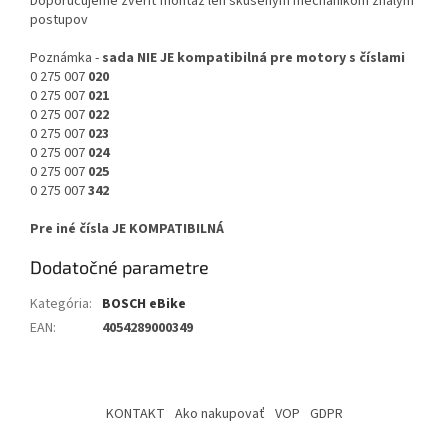
Doporučujeme zveriť montáž len skúseným mechanikom znalým
postupov
Poznámka -
sada NIE JE kompatibilná pre motory s číslami
0 275 007
020
0 275 007
021
0 275 007
022
0 275 007
023
0 275 007
024
0 275 007
025
0 275 007
342
Pre iné čísla JE KOMPATIBILNÁ
Dodatočné parametre
Kategória
:
BOSCH eBike
EAN
:
4054289000349
Z
á
KONTAKT
Ako nakupovať
VOP
GDPR
p