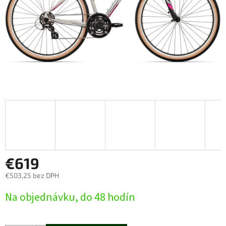
€619
€503,25 bez DPH
Jednotková
Na objednávku, do 48 hodín
cena: