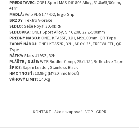
PREDSTAVEC:
ONE1 Sport MAS-D61808 Alloy, 31.8x65/80mm,
±15°
MADLÁ:
Velo VL-G1777D2, Ergo Grip
BRZDY:
Tektro V-brake
SEDLO:
Selle Royal 3050DRN
SEDLOVKA:
ONE1 Sport Alloy, SP C208, 27.2x300mm
PREDNÝ NÁBOJ:
ONE1 KTA55F, 32H, M9x100mm, QR Type
ZADNÝ NÁBOJ:
ONE1 KTA52R, 32H, M10x135, FREEWHEEL, QR
Type
RÁFKY:
Stars J19SZ, 32H
PLÁŠTE / DUŠE:
WTB Riddler Comp, 29x1.75", Reflective Tape
ŠPICE:
Sapim Leader, Stainless Black
HMOTNOSŤ:
13.8kg (MY20 hmotnosť)
VÁHOVÝ LIMIT:
140kg
Z
á
KONTAKT
Ako nakupovať
VOP
GDPR
p
ä
t
i