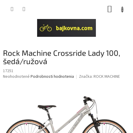
Prejsť
NÁKUP
na
obsah
KOŠÍK
Rock Machine Crossride Lady 100,
šedá/ružová
17251
Priemerné
Neohodnotené
Podrobnosti hodnotenia
Značka:
ROCK MACHINE
hodnotenie
produktu
je
0,0
z
5
hviezdičiek.