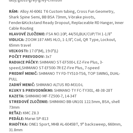
lady/gloss-grey-grey-crimson
RÁM:
Alloy Al-6061 T6 Custom tubing, Cross Fun Geometry,
Shark Spine Semi, BB BSA 73mm, V-brake pivots,
Fender&Kickstand Ready Dropout, Replaceable RD Hanger, Inner
Cable Routing
HLAVOVÉ ZLOŽENIE:
FSA NO.10P, 44/50,BLK/CUP/TH 1-1/8"
VIDLICA:
ZOOM 187 AMS HLO, 1-1/8", Coil, QR Type, Lockout,
65mm travel
VEĽKOSTI:
17.0"(M), 19.0"(L)
POČET PREVODOV:
3x7
RADIACE PÁČKY:
SHIMANO ST-EF500-L EZ-Fire Plus, 3-
speed,SHIMANO ST-EF500-7R EZ-Fire Plus, 7-speed
PREDNÝ MENIČ:
SHIMANO TY FD-TY510-TS6, TOP SWING, DUAL-
PULL
ZADNÝ MENIČ:
SHIMANO ALTUS RD-M310-L
KĽUKY S PREVODNÍKMI:
SHIMANO TY FC-TY301, 48-38-28T
KAZETA:
SHIMANO MF-TZ500-7, 14-34T
STREDOVÉ ZLOŽENIE:
SHIMANO BB-UN101 122.5mm, BSA, shell
73mm
REŤAZ:
KMC Z8.3
PEDÁLE:
Marwi SP-813
RIADÍTKA:
ONE1 Sport, MHB AL-6045BT, 9° backsweep, 660mm,
31.8mm