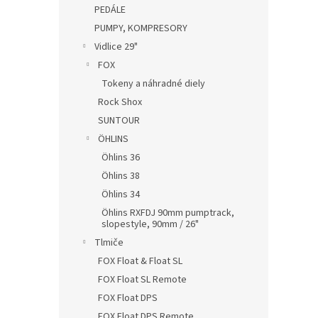
PEDÁLE
PUMPY, KOMPRESORY
Vidlice 29"
FOX
Tokeny a náhradné diely
Rock Shox
SUNTOUR
ÖHLINS
Öhlins 36
Öhlins 38
Öhlins 34
Öhlins RXFDJ 90mm pumptrack,
slopestyle, 90mm / 26"
Tlmiče
FOX Float & Float SL
FOX Float SL Remote
FOX Float DPS
FOX Float DPS Remote