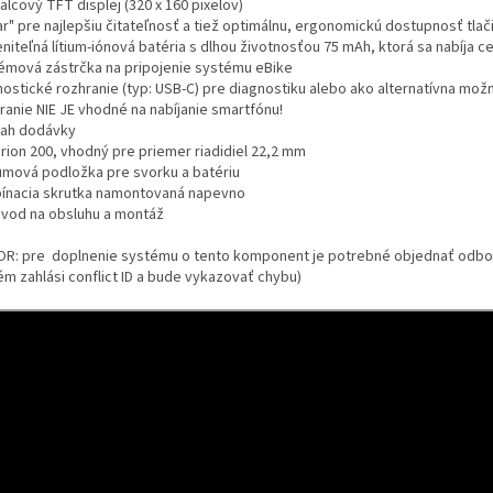
alcový TFT displej (320 x 160 pixelov)
ar" pre najlepšiu čitateľnosť a tiež optimálnu, ergonomickú dostupnosť tlači
iteľná lítium-iónová batéria s dlhou životnosťou 75 mAh, ktorá sa nabíja c
émová zástrčka na pripojenie systému eBike
nostické rozhranie (typ: USB-C) pre diagnostiku alebo ako alternatívna možn
ranie NIE JE vhodné na nabíjanie smartfónu!
ah dodávky
urion 200, vhodný pre priemer riadidiel 22,2 mm
umová podložka pre svorku a batériu
pínacia skrutka namontovaná napevno
ávod na obsluhu a montáž
R: pre doplnenie systému o tento komponent je potrebné objednať odbor
ém zahlási conflict ID a bude vykazovať chybu)