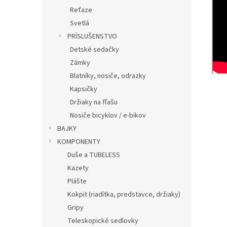
Reťaze
Svetlá
PRÍSLUŠENSTVO
Detské sedačky
Zámky
Blatníky, nosiče, odrazky
Kapsičky
Držiaky na fľašu
Nosiče bicyklov / e-bikov
BAJKY
KOMPONENTY
Duše a TUBELESS
Kazety
Plášte
Kokpit (riadítka, predstavce, držiaky)
Gripy
Teleskopické sedlovky