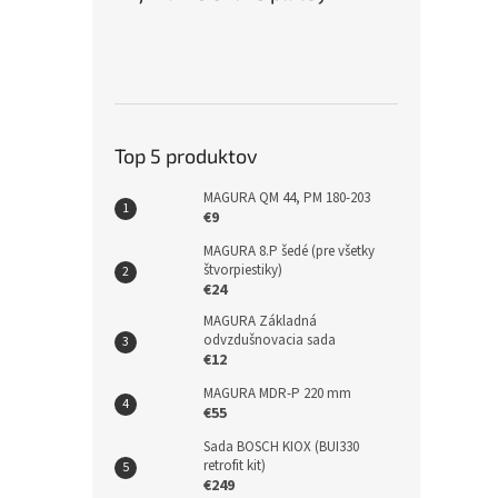
Top 5 produktov
MAGURA QM 44, PM 180-203
€9
MAGURA 8.P šedé (pre všetky
štvorpiestiky)
€24
MAGURA Základná
odvzdušnovacia sada
€12
MAGURA MDR-P 220 mm
€55
Sada BOSCH KIOX (BUI330
retrofit kit)
€249