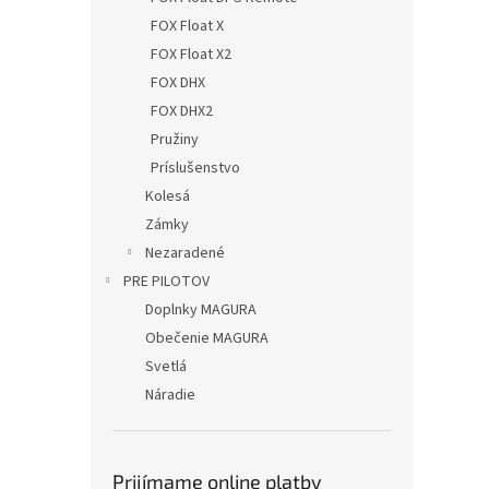
FOX Float X
FOX Float X2
FOX DHX
FOX DHX2
Pružiny
Príslušenstvo
Kolesá
Zámky
Nezaradené
PRE PILOTOV
Doplnky MAGURA
Obečenie MAGURA
Svetlá
Náradie
Prijímame online platby