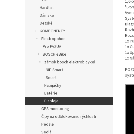
Trail
1,6-p
"L-tv
Hardtail
Vymen
Dámske
Syst
Detské
Diag
Rozh
KOMPONENTY
Rozs
Elektropohon
1x P
Pre FAZUA
1x G
1x U
BOSCH eBike
1x N
zámok bosch elektrobicykel
POZO
NIE-Smart
syst
Smart
Nabíjačky
Batérie
Displeje
GPS monitoring
Čipy na odblokovanie rýchlosti
Pedále
Sedlá