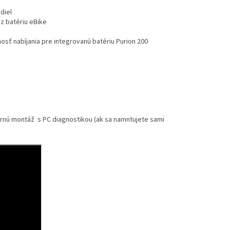
diel
ez batériu eBike
osť nabíjania pre integrovanú batériu Purion 200
nú montáž s PC diagnostikou (ak sa namntujete sami