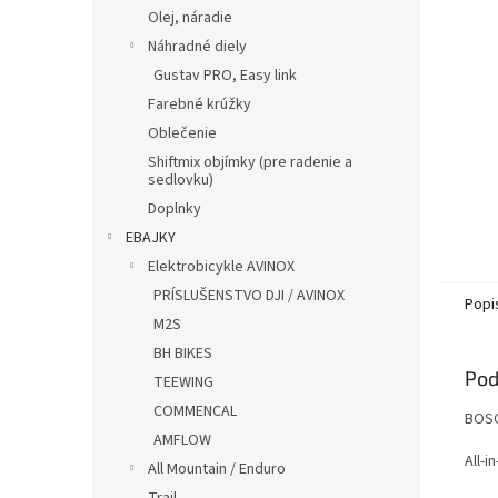
Olej, náradie
Náhradné diely
Gustav PRO, Easy link
Farebné krúžky
Oblečenie
Shiftmix objímky (pre radenie a
sedlovku)
Doplnky
EBAJKY
Elektrobicykle AVINOX
PRÍSLUŠENSTVO DJI / AVINOX
Popi
M2S
BH BIKES
Pod
TEEWING
COMMENCAL
BOSC
AMFLOW
All-i
All Mountain / Enduro