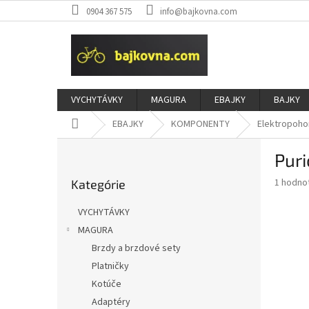
Prejsť
0904 367 575
info@bajkovna.com
na
obsah
VYCHYTÁVKY
MAGURA
EBAJKY
BAJKY
Domov
EBAJKY
KOMPONENTY
Elektropoho
B
Pur
o
Preskočiť
č
Priemer
1 hodno
Kategórie
kategórie
n
hodnote
ý
produkt
VYCHYTÁVKY
p
je
MAGURA
5,0
a
z
Brzdy a brzdové sety
n
5
e
Platničky
hviezdič
l
Kotúče
Adaptéry