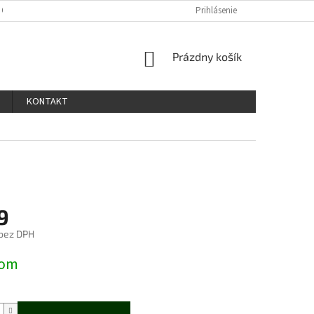
 OSOBNÝCH ÚDAJOV
Prihlásenie
NÁKUPNÝ
Prázdny košík
KOŠÍK
KONTAKT
9
bez DPH
ová
dom