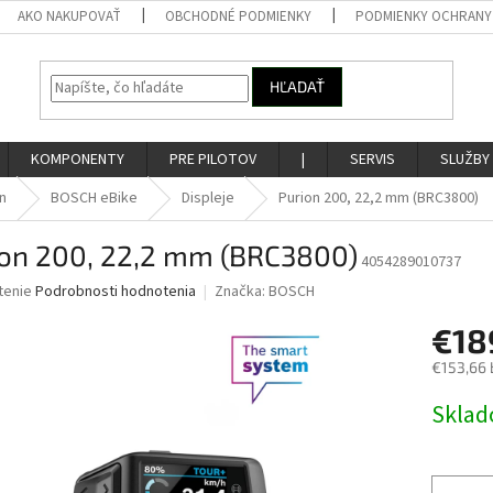
AKO NAKUPOVAŤ
OBCHODNÉ PODMIENKY
PODMIENKY OCHRANY
HĽADAŤ
KOMPONENTY
PRE PILOTOV
|
SERVIS
SLUŽBY
n
BOSCH eBike
Displeje
Purion 200, 22,2 mm (BRC3800)
ion 200, 22,2 mm (BRC3800)
4054289010737
né
tenie
Podrobnosti hodnotenia
Značka:
BOSCH
nie
€18
u
€153,66 
Jednotk
Skla
cena:
iek.