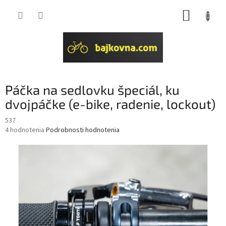
Prejsť
NÁKUP
na
obsah
KOŠÍK
Páčka na sedlovku špeciál, ku
dvojpáčke (e-bike, radenie, lockout)
537
Priemerné
4 hodnotenia
Podrobnosti hodnotenia
hodnotenie
produktu
je
4,3
z
5
hviezdičiek.