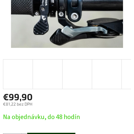
€99,90
€81,22 bez DPH
Jednotková
Na objednávku, do 48 hodín
cena: