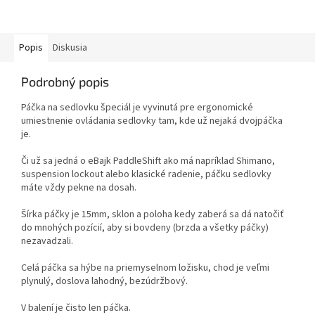
Popis
Diskusia
Podrobný popis
Páčka na sedlovku špeciál je vyvinutá pre ergonomické
umiestnenie ovládania sedlovky tam, kde už nejaká dvojpáčka
je.
Či už sa jedná o eBajk PaddleShift ako má napríklad Shimano,
suspension lockout alebo klasické radenie, páčku sedlovky
máte vždy pekne na dosah.
Šírka páčky je 15mm, sklon a poloha kedy zaberá sa dá natočiť
do mnohých pozícií, aby si bovdeny (brzda a všetky páčky)
nezavadzali.
Celá páčka sa hýbe na priemyselnom ložisku, chod je veľmi
plynulý, doslova lahodný, bezúdržbový.
V balení je čisto len páčka.