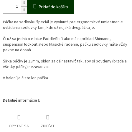
Pridať do košíka
Páčka na sedlovku špeciál je vyvinutá pre ergonomické umiestnenie
ovládania sedlovky tam, kde už nejaká dvojpáčka je.
Či už sa jedná o e-bike PaddleShift ako má napríklad Shimano,
suspension lockout alebo klasické radenie, páčku sedlovky máte vždy
pekne na dosah.
Šírka páčky je 15mm, sklon sa dá nastaviť tak, aby si bovdeny (brzda a
všetky páčky) nezavadzali.
V balení je čisto len páčka.
Detailné informácie
OPÝTAŤ SA
ZDIEĽAŤ