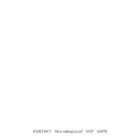
Z
á
KONTAKT
Ako nakupovať
VOP
GDPR
p