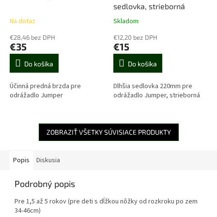
sedlovka, strieborná
Na dotaz
Skladom
€28,46 bez DPH
€12,20 bez DPH
€35
€15
Do košíka
Do košíka
Účinná predná brzda pre
Dlhšia sedlovka 220mm pre
odrážadlo Jumper
odrážadlo Jumper, strieborná
ZOBRAZIŤ VŠETKY SÚVISIACE PRODUKTY
Popis
Diskusia
Podrobný popis
Pre 1,5 až 5 rokov (pre deti s dĺžkou nôžky od rozkroku po zem
34-46cm)