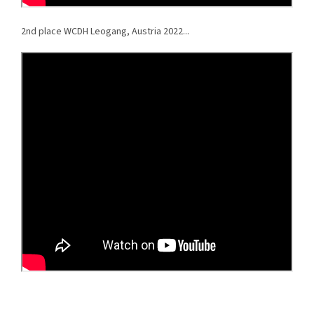
2nd place WCDH Leogang, Austria 2022...