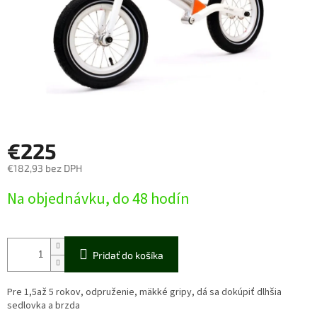
€225
€182,93 bez DPH
Jednotková
Na objednávku, do 48 hodín
cena:
Pridať do košíka
Pre 1,5až 5 rokov, odpruženie, mäkké gripy, dá sa dokúpiť dlhšia
sedlovka a brzda