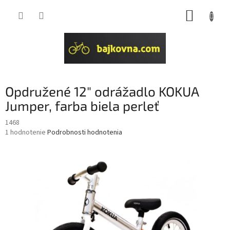
Prejsť
NÁKUP
na
obsah
KOŠÍK
Opdružené 12" odrážadlo KOKUA
Jumper, farba biela perleť
1468
Priemerné
1 hodnotenie
Podrobnosti hodnotenia
hodnotenie
produktu
je
5,0
z
5
hviezdičiek.