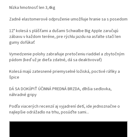
Nízka hmotnosť len 3,4kg
Zadné elastomerové odpruženie umožňuje hranie sa s posedom
12" kolesá s plášťami a dušami Schwalbe Big Apple zaručujú
zábavu v každom teréne, pre rýchlu jazdu na asfalte stačí len
gumy dofúkať
Vymedzenie polohy zabraňuje pretočeniu riaddiel a zbytočným
pádom (keď už je dieťa zdatné, dá sa deaktivovať)
Kolesá majú zatesnené priemyselné ložiská, poctivé ráfiky a
špice
DÁ SA DOKÚPIŤ ÚČINNÁ PREDNÁ BRZDA, dlhšia sedlovka,
náhradné gripy
Podľa viacerých recenzií aj vyjadrení detí, ide jednoznačne o
najlepšie odrážadlo na trhu, posúďte sami...