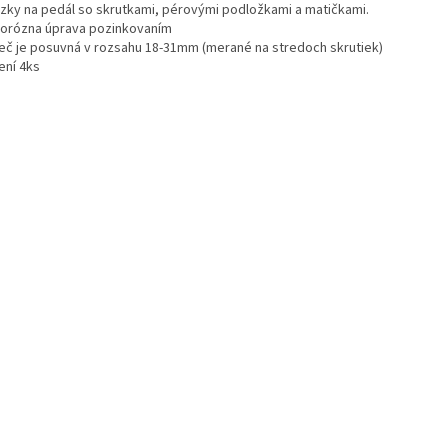
zky na pedál so skrutkami, pérovými podložkami a matičkami.
korózna úprava pozinkovaním
eč je posuvná v rozsahu 18-31mm (merané na stredoch skrutiek)
ení 4ks