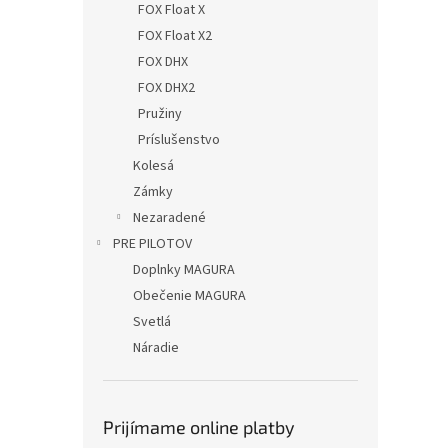
FOX Float X
FOX Float X2
FOX DHX
FOX DHX2
Pružiny
Príslušenstvo
Kolesá
Zámky
Nezaradené
PRE PILOTOV
Doplnky MAGURA
Obečenie MAGURA
Svetlá
Náradie
Prijímame online platby