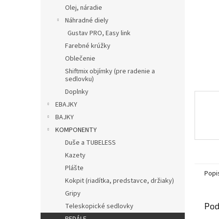
Olej, náradie
Náhradné diely
Gustav PRO, Easy link
Farebné krúžky
Oblečenie
Shiftmix objímky (pre radenie a
sedlovku)
Doplnky
EBAJKY
BAJKY
KOMPONENTY
Duše a TUBELESS
Kazety
Plášte
Popi
Kokpit (riadítka, predstavce, držiaky)
Gripy
Pod
Teleskopické sedlovky