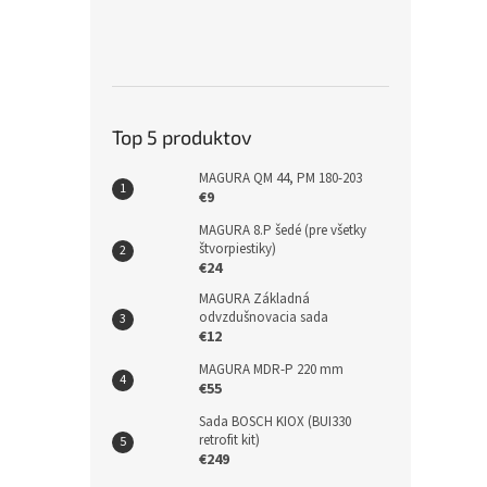
Top 5 produktov
MAGURA QM 44, PM 180-203
€9
MAGURA 8.P šedé (pre všetky
štvorpiestiky)
€24
MAGURA Základná
odvzdušnovacia sada
€12
MAGURA MDR-P 220 mm
€55
Sada BOSCH KIOX (BUI330
retrofit kit)
€249