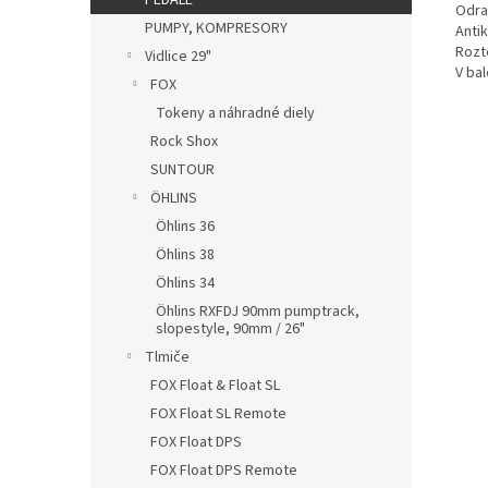
PEDÁLE
Odra
PUMPY, KOMPRESORY
Anti
Rozt
Vidlice 29"
V bal
FOX
Tokeny a náhradné diely
Rock Shox
SUNTOUR
ÖHLINS
Öhlins 36
Öhlins 38
Öhlins 34
Öhlins RXFDJ 90mm pumptrack,
slopestyle, 90mm / 26"
Tlmiče
FOX Float & Float SL
FOX Float SL Remote
FOX Float DPS
FOX Float DPS Remote