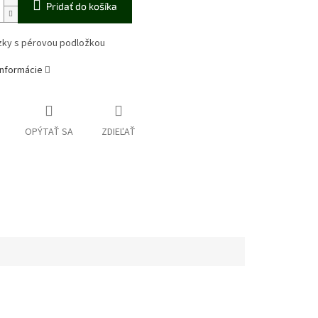
Pridať do košíka
zky s pérovou podložkou
informácie
OPÝTAŤ SA
ZDIEĽAŤ