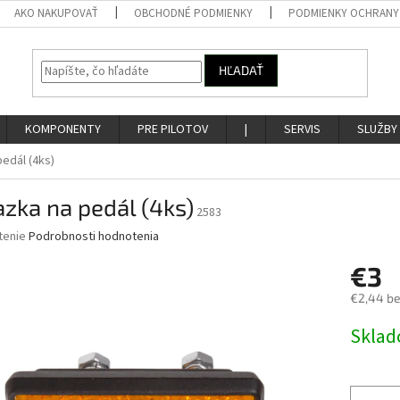
AKO NAKUPOVAŤ
OBCHODNÉ PODMIENKY
PODMIENKY OCHRANY
HĽADAŤ
KOMPONENTY
PRE PILOTOV
|
SERVIS
SLUŽBY
edál (4ks)
zka na pedál (4ks)
2583
né
tenie
Podrobnosti hodnotenia
nie
€3
u
€2,44 b
Jednotk
Skla
cena:
iek.