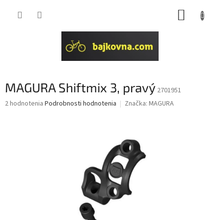
Prejsť
NÁKUP
na
obsah
KOŠÍK
MAGURA Shiftmix 3, pravý
2701951
Priemerné
2 hodnotenia
Podrobnosti hodnotenia
Značka:
MAGURA
hodnotenie
produktu
je
4,0
z
5
hviezdičiek.