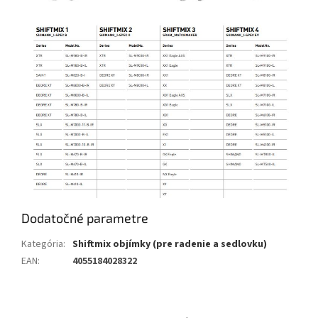
Dodatočné parametre
Kategória
:
Shiftmix objímky (pre radenie a sedlovku)
EAN
:
4055184028322
Z