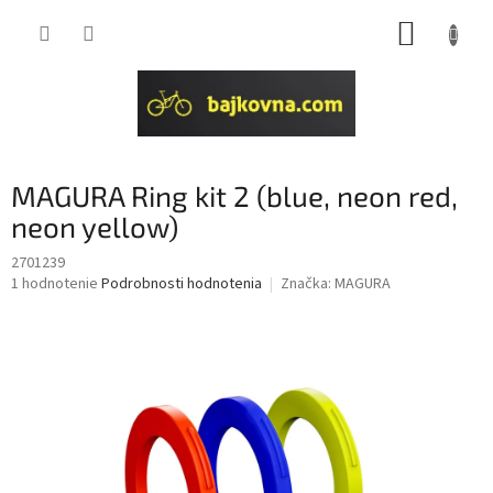
Prejsť
NÁKUP
na
obsah
KOŠÍK
MAGURA Ring kit 2 (blue, neon red,
neon yellow)
2701239
Priemerné
1 hodnotenie
Podrobnosti hodnotenia
Značka:
MAGURA
hodnotenie
produktu
je
5,0
z
5
hviezdičiek.