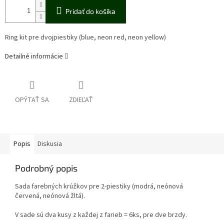
Pridať do košíka
Ring kit pre dvojpiestiky (blue, neon red, neon yellow)
Detailné informácie
OPÝTAŤ SA
ZDIEĽAŤ
Popis
Diskusia
Podrobný popis
Sada farebných krúžkov pre 2-piestiky (modrá, neónová
červená, neónová žltá).
V sade sú dva kusy z každej z farieb = 6ks, pre dve brzdy.