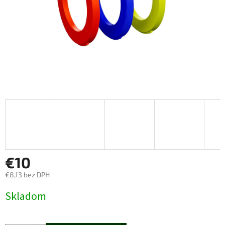
€10
€8,13 bez DPH
Jednotková
Skladom
cena: