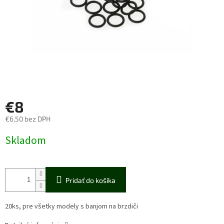
€8
€6,50 bez DPH
Jednotková
Skladom
cena:
Pridať do košíka
20ks, pre všetky modely s banjom na brzdiči