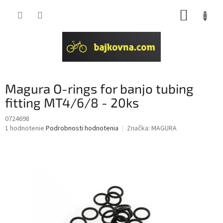
Prejsť
NÁKUP
na
obsah
KOŠÍK
Magura O-rings for banjo tubing
fitting MT4/6/8 - 20ks
0724698
Priemerné
1 hodnotenie
Podrobnosti hodnotenia
Značka:
MAGURA
hodnotenie
produktu
je
5,0
z
5
hviezdičiek.