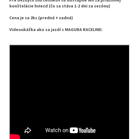
Pre bežných smrteľníkov sú dostupné len za priaznivej
konštelácie hviezd (čo sa stáva 1-2 dni za sezónu)
Cena je za 2ks (predná + zadná)
Videoukážka ako sa jazdí s MAGURA RACELINE: