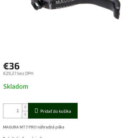
€36
€29,27 bez DPH
Jednotková
Skladom
cena:
Pridať do košíka
MAGURA MT7 PRO náhradná páka