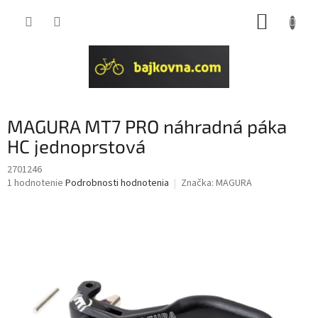
Prejsť
NÁKUP
na
obsah
KOŠÍK
MAGURA MT7 PRO náhradná páka
HC jednoprstová
2701246
Priemerné
1 hodnotenie
Podrobnosti hodnotenia
Značka:
MAGURA
hodnotenie
produktu
je
5,0
z
5
hviezdičiek.