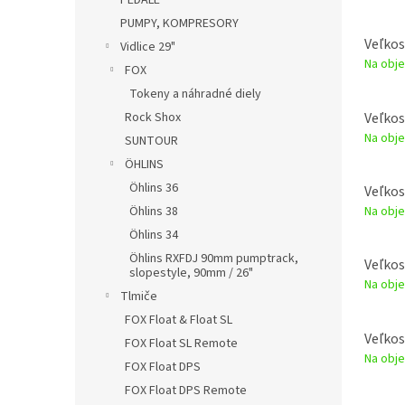
PEDÁLE
PUMPY, KOMPRESORY
Veľkos
Vidlice 29"
Na obje
FOX
Tokeny a náhradné diely
Veľkos
Rock Shox
Na obje
SUNTOUR
ÖHLINS
Öhlins 36
Veľkos
Na obje
Öhlins 38
Öhlins 34
Öhlins RXFDJ 90mm pumptrack,
Veľkos
slopestyle, 90mm / 26"
Na obje
Tlmiče
FOX Float & Float SL
Veľkos
FOX Float SL Remote
Na obje
FOX Float DPS
FOX Float DPS Remote