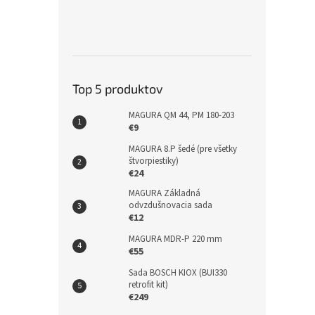
Top 5 produktov
MAGURA QM 44, PM 180-203
€9
MAGURA 8.P šedé (pre všetky
štvorpiestiky)
€24
MAGURA Základná
odvzdušnovacia sada
€12
MAGURA MDR-P 220 mm
€55
Sada BOSCH KIOX (BUI330
retrofit kit)
€249