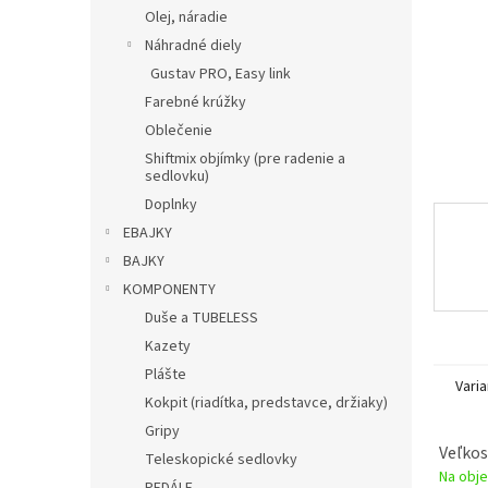
Olej, náradie
Náhradné diely
Gustav PRO, Easy link
Farebné krúžky
Oblečenie
Shiftmix objímky (pre radenie a
sedlovku)
Doplnky
EBAJKY
BAJKY
KOMPONENTY
Duše a TUBELESS
Kazety
Plášte
Varia
Kokpit (riadítka, predstavce, držiaky)
Gripy
Veľkos
Teleskopické sedlovky
Na obje