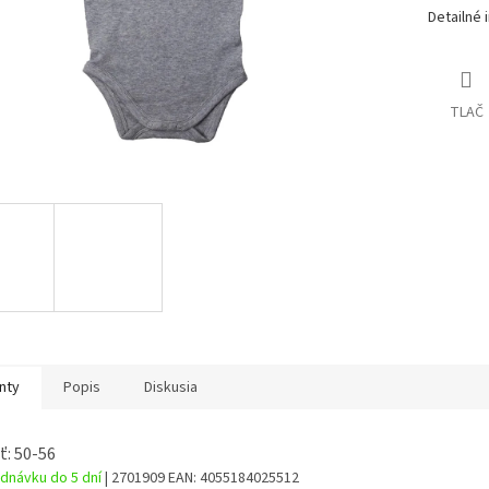
Detailné 
TLAČ
nty
Popis
Diskusia
ť: 50-56
dnávku do 5 dní
| 2701909
EAN:
4055184025512