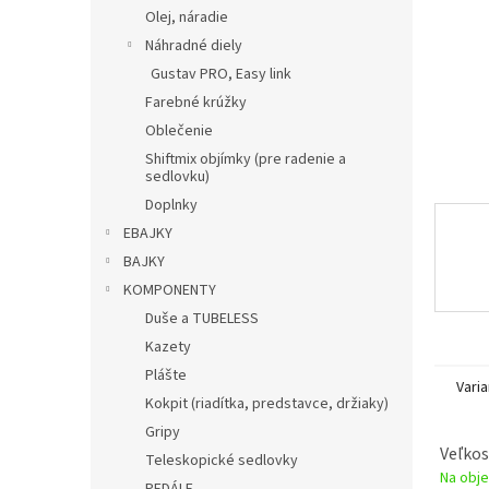
Olej, náradie
Náhradné diely
Gustav PRO, Easy link
Farebné krúžky
Oblečenie
Shiftmix objímky (pre radenie a
sedlovku)
Doplnky
EBAJKY
BAJKY
KOMPONENTY
Duše a TUBELESS
Kazety
Plášte
Varia
Kokpit (riadítka, predstavce, držiaky)
Gripy
Veľkos
Teleskopické sedlovky
Na obje