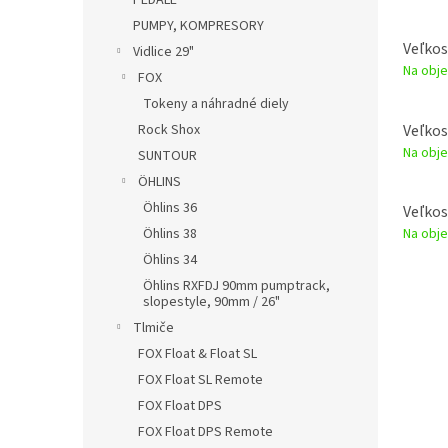
PEDÁLE
PUMPY, KOMPRESORY
Veľkos
Vidlice 29"
Na obje
FOX
Tokeny a náhradné diely
Veľkos
Rock Shox
Na obje
SUNTOUR
ÖHLINS
Öhlins 36
Veľkos
Na obje
Öhlins 38
Öhlins 34
Öhlins RXFDJ 90mm pumptrack,
slopestyle, 90mm / 26"
Tlmiče
FOX Float & Float SL
FOX Float SL Remote
FOX Float DPS
FOX Float DPS Remote