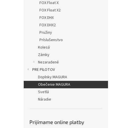
FOX Float X
FOX Float X2
FOX DHX
FOX DHX2
Pružiny
Príslušenstvo
Kolesá
Zámky
Nezaradené
PRE PILOTOV
Doplnky MAGURA
Obečenie MAGURA
Svetlá
Náradie
Prijímame online platby