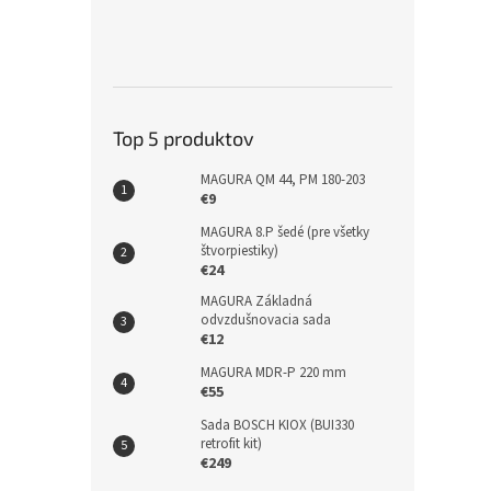
Top 5 produktov
MAGURA QM 44, PM 180-203
€9
MAGURA 8.P šedé (pre všetky
štvorpiestiky)
€24
MAGURA Základná
odvzdušnovacia sada
€12
MAGURA MDR-P 220 mm
€55
Sada BOSCH KIOX (BUI330
retrofit kit)
€249