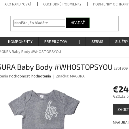
AKO NAKUPOVAŤ
OBCHODNÉ PODMIENKY
PODMIENKY OCHRANY
HĽADAŤ
KOMPONENTY
PRE PILOTOV
|
SERVIS
SLUŽBY
AGURA Baby Body #WHOSTOPSYOU
URA Baby Body #WHOSTOPSYOU
2701909
né
tenia
Podrobnosti hodnotenia
Značka:
MAGURA
nie
€24
u
€20,32 
Jednotk
ZVOĽT
cena:
iek.
MAGURA 