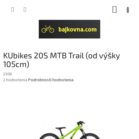
Prejsť
NÁKUP
na
obsah
KOŠÍK
KUbikes 20S MTB Trail (od výšky
105cm)
1506
Priemerné
2 hodnotenia
Podrobnosti hodnotenia
hodnotenie
produktu
je
4,5
z
5
hviezdičiek.