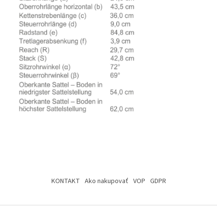
Z
á
KONTAKT
Ako nakupovať
VOP
GDPR
p
ä
t