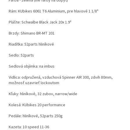
Farba - zelená (iné farby na dopyt)
Rám:
KUbikes 6061 T6 Aluminium, pre hlavové 1 1/8"
Plášte: Schwalbe Black Jack 20x 1.9"
Brzdy: Shimano BR-MT 201
Riadítka: 52parts hliníkové
Sedlo: 52parts
Sedlová objímka: na imbus
Vidlica: odpružená, vzduchová Spinner AIR 300, zdvih 80mm,
možnosť uzavrieť lockoutom
Kľuky: hliníkové, 32 zubov, narrow/wide
Kolesá: KUbikes 20 performance
Pedále: hliníkové, 52parts 250g
Kazeta: 10 speed 11-36