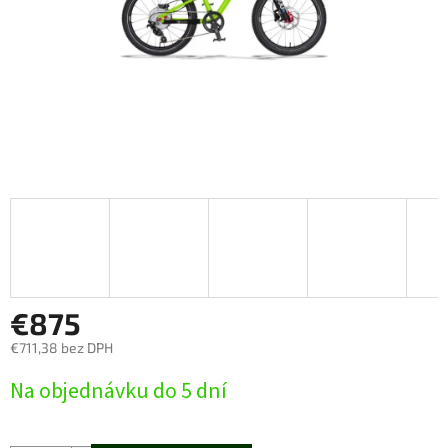
€875
€711,38 bez DPH
Jednotková
Na objednávku do 5 dní
cena: