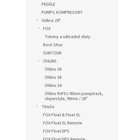
PEDÁLE
PUMPY, KOMPRESORY
Vidlice 29"
FOX
Tokeny a náhradné diely
Rock Shox
SUNTOUR
ÖHLINS
Öhlins 36
Öhlins 38
Öhlins 34
Öhlins RXFDJ 90mm pumptrack,
slopestyle, 90mm / 26"
Tlmiče
FOX Float & Float SL
FOX Float SL Remote
FOX Float DPS
FOX Float DPS Remote