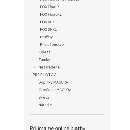
FOX Float X
FOX Float X2
FOX DHX
FOX DHX2
Pružiny
Príslušenstvo
Kolesá
Zámky
Nezaradené
PRE PILOTOV
Doplnky MAGURA
Obečenie MAGURA
Svetlá
Náradie
Prijímame online platby