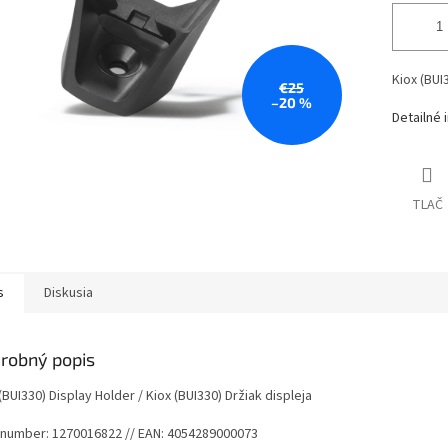
Kiox (BUI
€25
–20 %
Detailné 
TLAČ
s
Diskusia
robný popis
(BUI330) Display Holder / Kiox (BUI330) Držiak displeja
 number:
1270016822
// EAN:
4054289000073