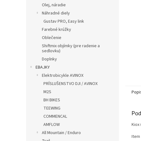
Olej, náradie
Náhradné diely
Gustav PRO, Easy link
Farebné krúžky
Oblečenie
Shiftmix objímky (pre radenie a
sedlovku)
Doplnky
EBAJKY
Elektrobicykle AVINOX
PRÍSLUŠENSTVO DJI / AVINOX
M2S
Popi
BH BIKES
TEEWING
Pod
COMMENCAL
AMFLOW
Kiox 
All Mountain / Enduro
Item