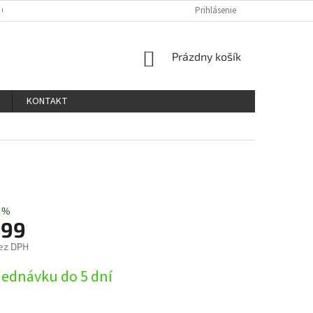
 OSOBNÝCH ÚDAJOV
Prihlásenie
NÁKUPNÝ
Prázdny košík
KOŠÍK
KONTAKT
 %
,99
ez DPH
ová
jednávku do 5 dní