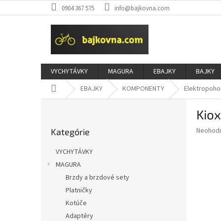
Prejsť
0904 367 575
info@bajkovna.com
na
obsah
VYCHYTÁVKY
MAGURA
EBAJKY
BAJKY
Domov
EBAJKY
KOMPONENTY
Elektropoho
B
Kiox
o
Preskočiť
č
Priemer
Neohod
Kategórie
kategórie
n
hodnote
ý
produkt
VYCHYTÁVKY
p
je
MAGURA
0,0
a
z
Brzdy a brzdové sety
n
5
e
Platničky
hviezdič
l
Kotúče
Adaptéry