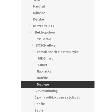
Trail
Hardtail
Dámske
Detské
KOMPONENTY
Elektropohon
Pre FAZUA
BOSCH eBike
zámok bosch elektrobicykel
NIE-Smart
Smart
Nabíjačky
Batérie
Displeje
GPS monitoring
Čipy na odblokovanie rýchlosti
Pedále
Sedlá