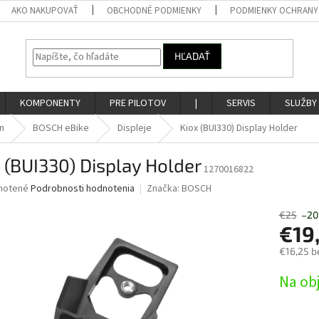
AKO NAKUPOVAŤ
OBCHODNÉ PODMIENKY
PODMIENKY OCHRANY
HĽADAŤ
KOMPONENTY
PRE PILOTOV
|
SERVIS
SLUŽBY
n
BOSCH eBike
Displeje
Kiox (BUI330) Display Holder
 (BUI330) Display Holder
1270016822
né
notené
Podrobnosti hodnotenia
Značka:
BOSCH
nie
u
€25
–20
€19
€16,25 b
Jednotk
Na ob
iek.
cena: