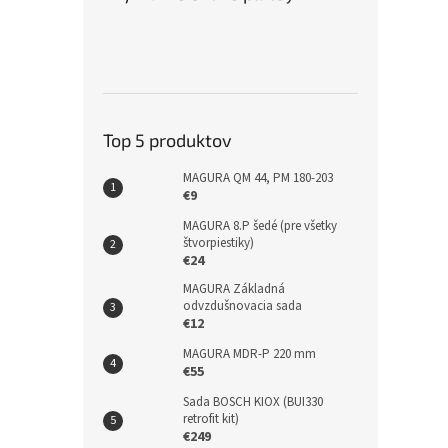
Top 5 produktov
MAGURA QM 44, PM 180-203
€9
MAGURA 8.P šedé (pre všetky
štvorpiestiky)
€24
MAGURA Základná
odvzdušnovacia sada
€12
MAGURA MDR-P 220 mm
€55
Sada BOSCH KIOX (BUI330
retrofit kit)
€249