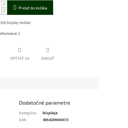
Pridať do košíka
330) Display Holder
informácie
OPÝTAŤ SA
ZDIEĽAŤ
Dodatočné parametre
Kategória
:
Displeje
EAN
:
4054289000073