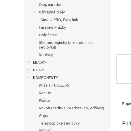
Olej, náradie
Náhradné diely
Gustav PRO, Easy link
Farebné krúžky
Oblečenie
Shiftmix objímky (pre radenie a
sedlovku)
Doplnky
EBAJKY
BAJKY
KOMPONENTY
Duše a TUBELESS
Kazety
Plášte
Popi
Kokpit (riadítka, predstavce, držiaky)
Gripy
Pod
Teleskopické sedlovky