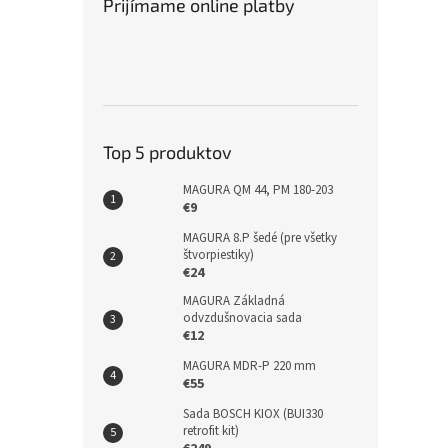
Prijímame online platby
Top 5 produktov
MAGURA QM 44, PM 180-203
€9
MAGURA 8.P šedé (pre všetky
štvorpiestiky)
€24
MAGURA Základná
odvzdušnovacia sada
€12
MAGURA MDR-P 220 mm
€55
Sada BOSCH KIOX (BUI330
retrofit kit)