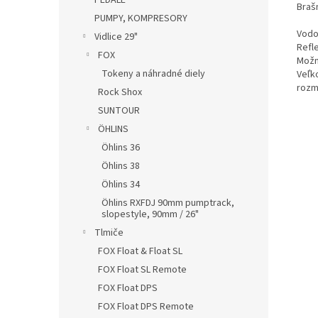
PEDÁLE
Braš
PUMPY, KOMPRESORY
Vodo
Vidlice 29"
Refl
FOX
Možn
Tokeny a náhradné diely
Veľko
rozme
Rock Shox
SUNTOUR
ÖHLINS
Öhlins 36
Öhlins 38
Öhlins 34
Öhlins RXFDJ 90mm pumptrack,
slopestyle, 90mm / 26"
Tlmiče
FOX Float & Float SL
FOX Float SL Remote
FOX Float DPS
FOX Float DPS Remote