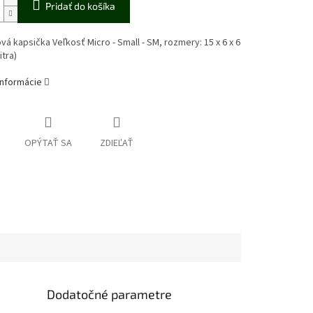
Pridať do košíka
á kapsička Veľkosť Micro - Small - SM, rozmery: 15 x 6 x 6
itra)
informácie
OPÝTAŤ SA
ZDIEĽAŤ
Dodatočné parametre