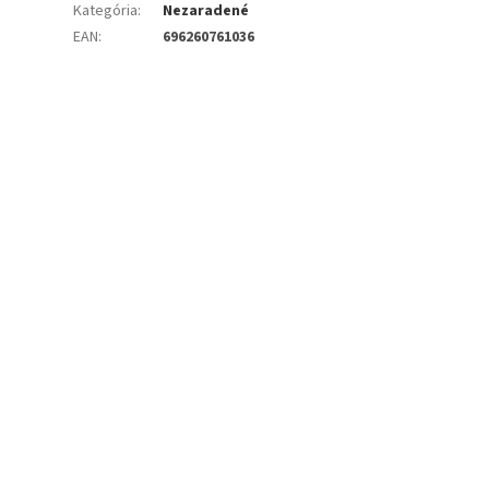
Kategória
:
Nezaradené
EAN
:
696260761036