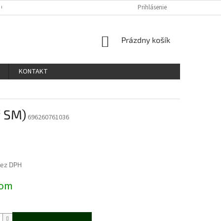
 OSOBNÝCH ÚDAJOV
Prihlásenie
NÁKUPNÝ
Prázdny košík
KOŠÍK
KONTAKT
ť SM)
696260761036
bez DPH
ová
dom