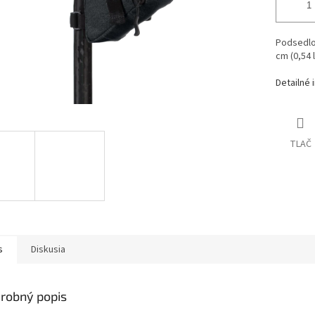
Podsedlov
cm (0,54 l
Detailné 
TLAČ
s
Diskusia
robný popis