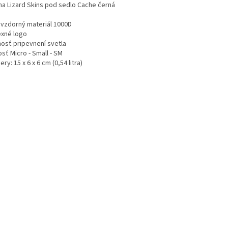
na Lizard Skins pod sedlo Cache černá
vzdorný materiál 1000D
exné logo
osť pripevnení svetla
sť Micro - Small - SM
ry: 15 x 6 x 6 cm (0,54 litra)