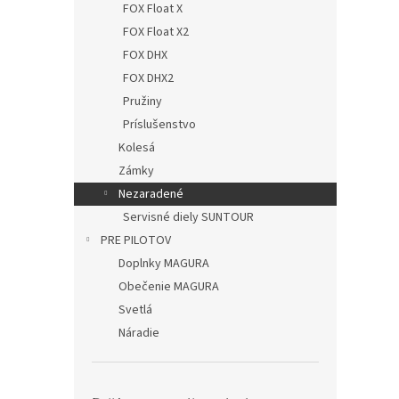
FOX Float X
FOX Float X2
FOX DHX
FOX DHX2
Pružiny
Príslušenstvo
Kolesá
Zámky
Nezaradené
Servisné diely SUNTOUR
PRE PILOTOV
Doplnky MAGURA
Obečenie MAGURA
Svetlá
Náradie