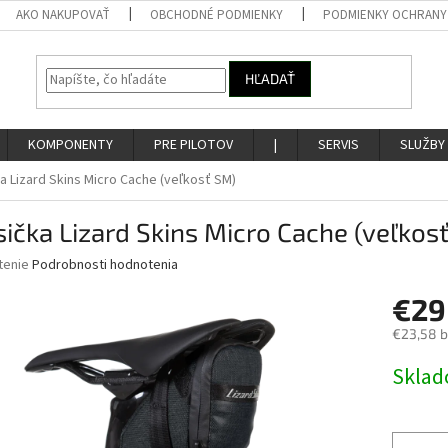
AKO NAKUPOVAŤ
OBCHODNÉ PODMIENKY
PODMIENKY OCHRANY
HĽADAŤ
KOMPONENTY
PRE PILOTOV
|
SERVIS
SLUŽBY
a Lizard Skins Micro Cache (veľkosť SM)
ička Lizard Skins Micro Cache (veľkos
né
tenie
Podrobnosti hodnotenia
nie
€29
u
€23,58 
Jednotk
Skla
cena:
iek.