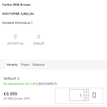
Farba: Milk Brown
DOSTUPNÉ: S/M/L/XL
Detailné informácie
OPÝTAŤ SA
ZDIEĽAŤ
Varianty
Popis
Diskusia
Veľkosť: S
Na objednávku do 5 dní
| 641518001/S
Do 
€6 999
€5 690,24 bez DPH