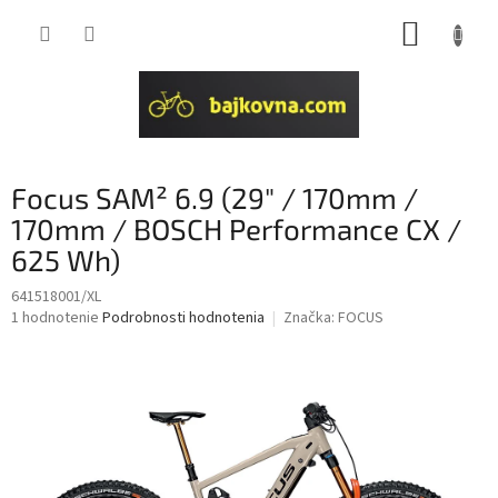
Prejsť
NÁKUP
na
obsah
KOŠÍK
Focus SAM² 6.9 (29" / 170mm /
170mm / BOSCH Performance CX /
625 Wh)
641518001/XL
Priemerné
1 hodnotenie
Podrobnosti hodnotenia
Značka:
FOCUS
hodnotenie
produktu
je
5,0
z
5
hviezdičiek.