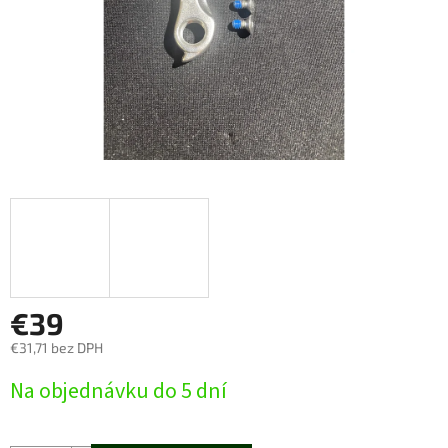
€39
€31,71 bez DPH
Jednotková
Na objednávku do 5 dní
cena: