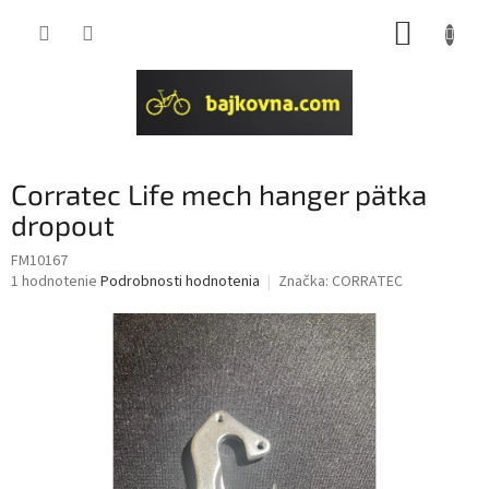
Prejsť
NÁKUP
na
obsah
KOŠÍK
Corratec Life mech hanger pätka
dropout
FM10167
Priemerné
1 hodnotenie
Podrobnosti hodnotenia
Značka:
CORRATEC
hodnotenie
produktu
je
5,0
z
5
hviezdičiek.