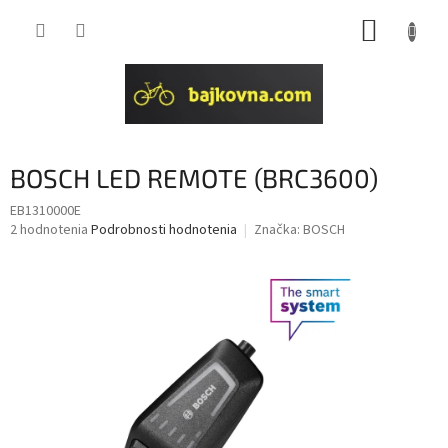
Prejsť
NÁKUP
na
obsah
KOŠÍK
BOSCH LED REMOTE (BRC3600)
EB1310000E
Priemerné
2 hodnotenia
Podrobnosti hodnotenia
Značka:
BOSCH
hodnotenie
produktu
je
4,5
z
5
hviezdičiek.