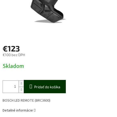
€123
€100 bez DPH
Jednotková
Skladom
cena:
Pridať do košíka
BOSCH LED REMOTE (BRC3600)
Detailné informácie