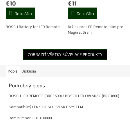
€10
€11
Do košíka
Do košíka
BOSCH Battery for LED Remote
Držiak pre LED Remote, slim pre
Magura, Sram
ZOBRAZIŤ VŠETKY SÚVISIACE PRODUKTY
Popis
Diskusia
Podrobný popis
BOSCH LED REMOTE (BRC3600) / BOSCH LED OVLÁDAČ (BRC3600)
Kompatibilný LEN S BOSCH SMART SYSTEM
Item number
:
EB1310000E