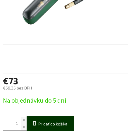
€73
€59,35 bez DPH
Jednotková
Na objednávku do 5 dní
cena:
Pridať do košíka