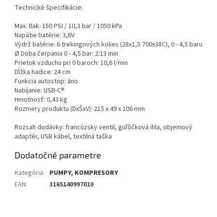
Technické špecifikácie:
Max. tlak: 150 PSI / 10,3 bar / 1050 kPa
Napätie batérie: 3,6V
Výdrž batérie: 6 trekingových kolies (28x1,5 700x38C), 0 - 4,5 baru
Ø Doba čerpania 0 - 4,5 bar: 2:13 min
Prietok vzduchu pri 0 baroch: 10,6 l/min
Dĺžka hadice: 24 cm
Funkcia autostop: áno
Nabíjanie: USB-C®
Hmotnosť: 0,43 kg
Rozmery produktu (DxŠxV): 215 x 49 x 106 mm
Rozsah dodávky: francúzsky ventil, guľôčková ihla, objemový
adaptér, USB kábel, textilná taška
Dodatočné parametre
Kategória
:
PUMPY, KOMPRESORY
EAN
:
3165140997010
Z