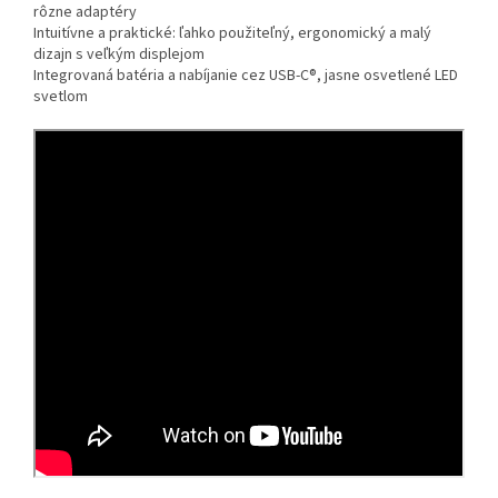
rôzne adaptéry
Intuitívne a praktické: ľahko použiteľný, ergonomický a malý
dizajn s veľkým displejom
Integrovaná batéria a nabíjanie cez USB-C®, jasne osvetlené LED
svetlom