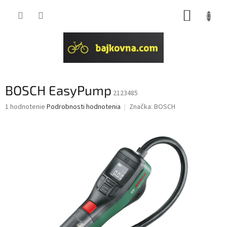
Prejsť
NÁKUP
na
obsah
KOŠÍK
BOSCH EasyPump
2123485
Priemerné
1 hodnotenie
Podrobnosti hodnotenia
Značka:
BOSCH
hodnotenie
produktu
je
5,0
z
5
hviezdičiek.