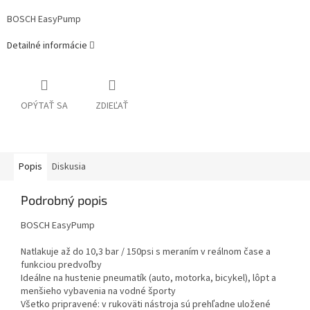
BOSCH EasyPump
Detailné informácie
OPÝTAŤ SA
ZDIEĽAŤ
Popis
Diskusia
Podrobný popis
BOSCH EasyPump
Natlakuje až do 10,3 bar / 150psi s meraním v reálnom čase a
funkciou predvoľby
Ideálne na hustenie pneumatík (auto, motorka, bicykel), lôpt a
menšieho vybavenia na vodné športy
Všetko pripravené: v rukoväti nástroja sú prehľadne uložené