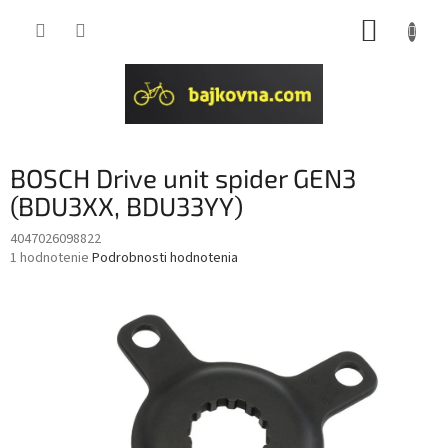
Prejsť
NÁKUP
na
obsah
KOŠÍK
BOSCH Drive unit spider GEN3
(BDU3XX, BDU33YY)
4047026098822
Priemerné
1 hodnotenie
Podrobnosti hodnotenia
hodnotenie
produktu
je
5,0
z
5
hviezdičiek.