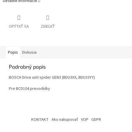
Detailné informácie
OPÝTAŤ SA
ZDIEĽAŤ
Popis
Diskusia
Podrobný popis
BOSCH Drive unit spider GEN3 (BDU3XX, BDU33YY)
Pre BCD104 prevodníky
Z
á
KONTAKT
Ako nakupovať
VOP
GDPR
p
ä