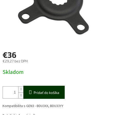
€36
€29,27 bez DPH
Jednotková
Skladom
cena:
Pridať do košíka
Kompatibilita s GEN3 - BDU3XX, BDU33YY