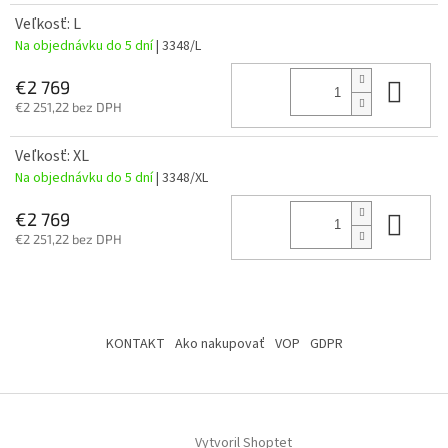
Veľkosť: L
Na objednávku do 5 dní
| 3348/L
Do 
€2 769
€2 251,22 bez DPH
Veľkosť: XL
Na objednávku do 5 dní
| 3348/XL
Do 
€2 769
€2 251,22 bez DPH
Z
á
KONTAKT
Ako nakupovať
VOP
GDPR
p
ä
t
i
Vytvoril Shoptet