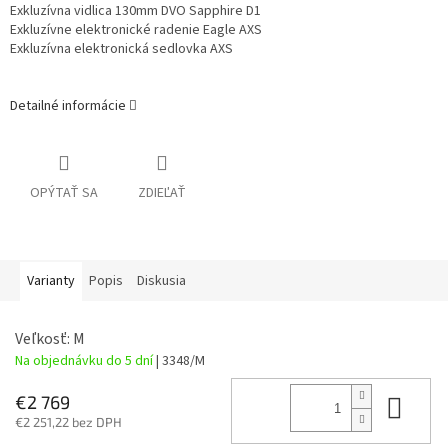
Exkluzívna vidlica 130mm
DVO Sapphire D1
Exkluzívne elektronické radenie Eagle AXS
Exkluzívna elektronická sedlovka AXS
Detailné informácie
OPÝTAŤ SA
ZDIEĽAŤ
Varianty
Popis
Diskusia
Veľkosť: M
Na objednávku do 5 dní
| 3348/M
Do 
€2 769
€2 251,22 bez DPH