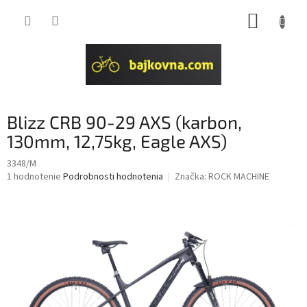
Prejsť
NÁKUP
na
obsah
KOŠÍK
Blizz CRB 90-29 AXS (karbon,
130mm, 12,75kg, Eagle AXS)
3348/M
Priemerné
1 hodnotenie
Podrobnosti hodnotenia
Značka:
ROCK MACHINE
hodnotenie
produktu
je
5,0
z
5
hviezdičiek.