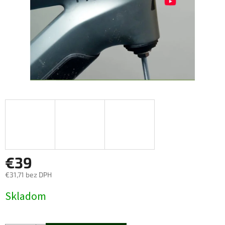
€39
€31,71 bez DPH
Jednotková
Skladom
cena: