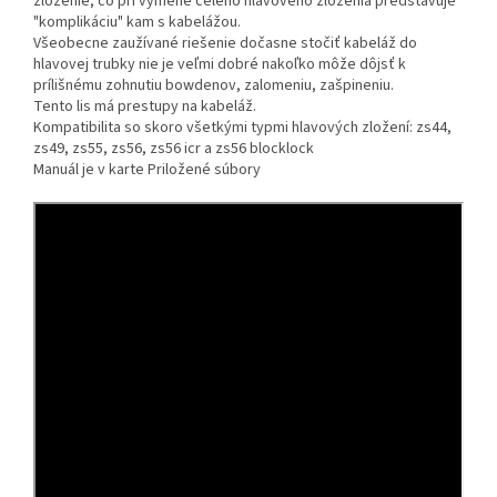
zloženie, čo pri výmene celého hlavového zloženia predstavuje
"komplikáciu" kam s kabelážou.
Všeobecne zaužívané riešenie dočasne stočiť kabeláž do
hlavovej trubky nie je veľmi dobré nakoľko môže dôjsť k
prílišnému zohnutiu bowdenov, zalomeniu, zašpineniu.
Tento lis má prestupy na kabeláž.
Kompatibilita so skoro všetkými typmi hlavových zložení: zs44,
zs49, zs55, zs56, zs56 icr a zs56 blocklock
Manuál je v karte Priložené súbory