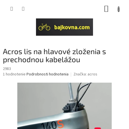
Prejsť
NÁKUP
na
obsah
KOŠÍK
Acros lis na hlavové zloženia s
prechodnou kabelážou
2983
Priemerné
1 hodnotenie
Podrobnosti hodnotenia
Značka:
acros
hodnotenie
produktu
je
5,0
z
5
hviezdičiek.