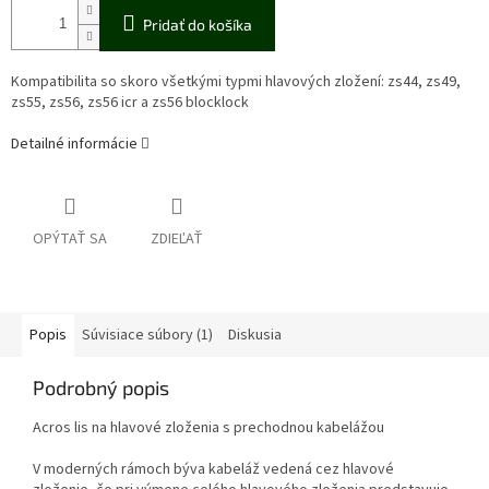
Pridať do košíka
Kompatibilita so skoro všetkými typmi hlavových zložení: zs44, zs49,
zs55, zs56, zs56 icr a zs56 blocklock
Detailné informácie
OPÝTAŤ SA
ZDIEĽAŤ
Popis
Súvisiace súbory (1)
Diskusia
Podrobný popis
Acros lis na hlavové zloženia s prechodnou kabelážou
V moderných rámoch býva kabeláž vedená cez hlavové