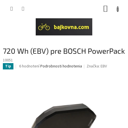
Prejsť
NÁKUP
na
obsah
KOŠÍK
720 Wh (EBV) pre BOSCH PowerPack
10051
Priemerné
6 hodnotení
Podrobnosti hodnotenia
Značka:
EBV
Tip
hodnotenie
produktu
je
4,0
z
5
hviezdičiek.