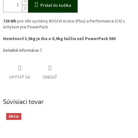
Pridať do košíka
720 Wh
pre 36V systémy BOSCH Active (Plus) a Performance (CX) s
úchytom pre PowerPack
Homtnosť 3,5kg je Iba o 0,9kg ťažšia než PowerPack 500
Detailné informácie
OPÝTAŤ SA
ZDIEĽAŤ
Súvisiaci tovar
Akcia