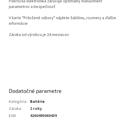
Pokročilá elektronika zaručuje optimálny manažment
parametrov a bezpečnosť
V karte "Priložené súbory" nájdete šablónu, rozmery a ďalšie
informácie
Záruka od výrobcu je 24 mesiacov
Dodatočné parametre
Kategória
:
Batérie
Záruka
:
2 roky
EAN
:
4260495060439