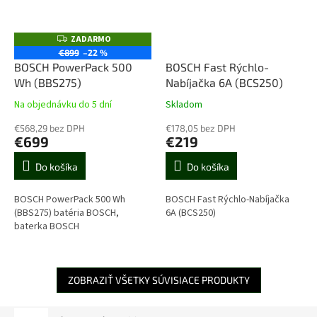
ZADARMO
Z
A
€899
–22 %
D
BOSCH PowerPack 500
BOSCH Fast Rýchlo-
A
R
Wh (BBS275)
Nabíjačka 6A (BCS250)
M
O
Na objednávku do 5 dní
Skladom
€568,29 bez DPH
€178,05 bez DPH
€699
€219
Do košíka
Do košíka
BOSCH PowerPack 500 Wh
BOSCH Fast Rýchlo-Nabíjačka
(BBS275) batéria BOSCH,
6A (BCS250)
baterka BOSCH
ZOBRAZIŤ VŠETKY SÚVISIACE PRODUKTY