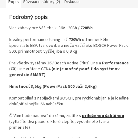
Popis
Súvisiace súbory (2)
Diskusia
Podrobný popis
Viac zábavy pre Váš ebajk! 36V - 20Ah /
720Wh
Ideálny performance-tuning - až
720Wh
od nemeckého
špecialistu EBV, tvarovo iba o niečo väčší ako BOSCH PowerPack
500, pri hmotnosti vyššej iba o 0,9 kg
Pre všetky systémy 36V Bosch Active (Plus) Line a
Performance
(
CX
) Line vrátane GEN4
(nie je možné použiť do systémov
generácie SMART)
Hmotnosť 3,5kg (PowerPack 500 váži 2,6kg)
Kompatibilná s nabíjačkami BOSCH, pre rýchlonabíjanie je ideálne
dokúpiť silnejšiu 6A nabíjačku
Či Vám bude pasovať do rámu, zistíte s
priloženou šablónou
(vytlačíte dva papiere ktoré zlepíte, vystrihnete tvar a
primeriate)