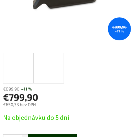
€899,90
–11 %
€899,90
–11 %
€799,90
€650,33 bez DPH
Jednotková
Na objednávku do 5 dní
cena: