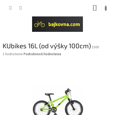
Prejsť
NÁKUP
na
obsah
KOŠÍK
KUbikes 16L (od výšky 100cm)
1500
Priemerné
1 hodnotenie
Podrobnosti hodnotenia
hodnotenie
produktu
je
5,0
z
5
hviezdičiek.