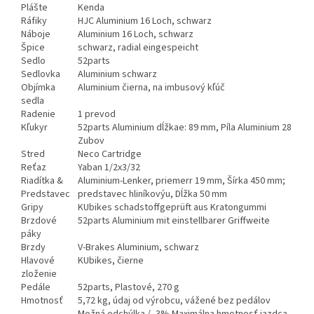
Plášte
Kenda
Ráfiky
HJC Aluminium 16 Loch, schwarz
Náboje
Aluminium 16 Loch, schwarz
Špice
schwarz, radial eingespeicht
Sedlo
52parts
Sedlovka
Aluminium schwarz
Objímka
Aluminium čierna, na imbusový kľúč
sedla
Radenie
1 prevod
Kľukyr
52parts Aluminium dĺžkae: 89 mm, Píla Aluminium 28
Zubov
Stred
Neco Cartridge
Reťaz
Yaban 1/2x3/32
Riadítka &
Aluminium-Lenker, priemerr 19 mm, Šírka 450 mm;
Predstavec
predstavec hliníkovýu, Dĺžka 50 mm
Gripy
KUbikes schadstoffgeprüft aus Kratongummi
Brzdové
52parts Aluminium mit einstellbarer Griffweite
páky
Brzdy
V-Brakes Aluminium, schwarz
Hlavové
KUbikes, čierne
zloženie
Pedále
52parts, Plastové, 270 g
Hmotnosť
5,72 kg, údaj od výrobcu, vážené bez pedálov