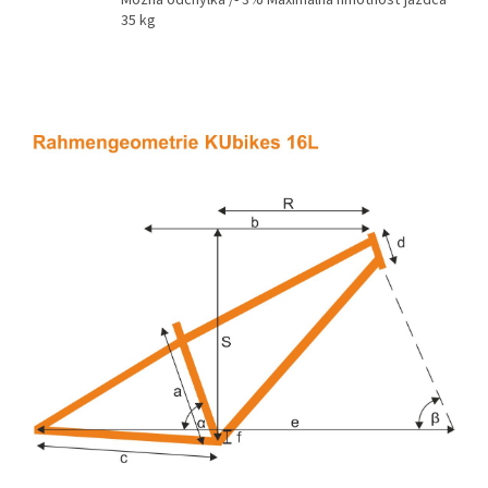
Možná odchýlka /- 3% Maximálna hmotnosť jazdca
35 kg