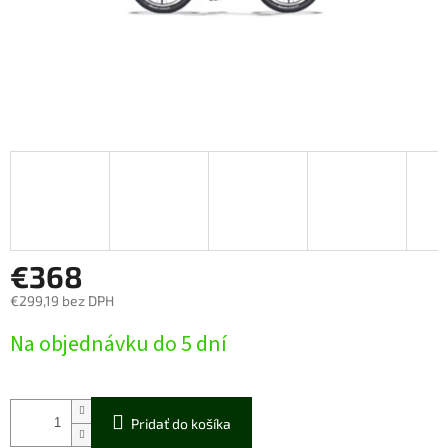
€368
€299,19 bez DPH
Jednotková
Na objednávku do 5 dní
cena:
Pridať do košíka