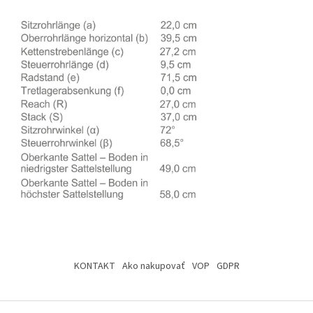
Z
á
KONTAKT
Ako nakupovať
VOP
GDPR
p
ä
t