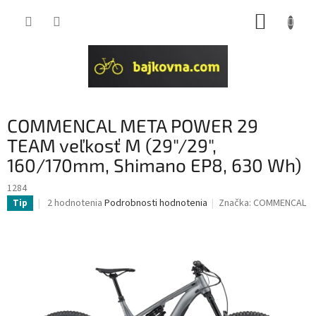
Prejsť
NÁKUP
na
obsah
KOŠÍK
COMMENCAL META POWER 29
TEAM veľkosť M (29"/29",
160/170mm, Shimano EP8, 630 Wh)
1284
Priemerné
2 hodnotenia
Podrobnosti hodnotenia
Značka:
COMMENCAL
Tip
hodnotenie
produktu
je
4,5
z
5
hviezdičiek.