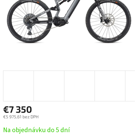
€7 350
€5 975,61 bez DPH
Jednotková
Na objednávku do 5 dní
cena: