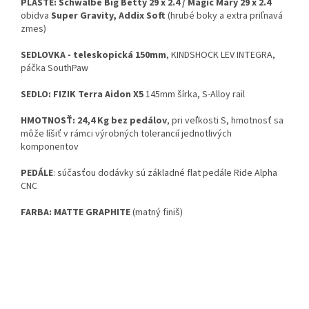
PLÁŠTE: Schwalbe Big Betty 29 x 2.4 / Magic Mary 29 x 2.4
obidva
Super Gravity, Addix Soft
(hrubé boky a extra priľnavá
zmes)
SEDLOVKA - teleskopická 150mm
, KINDSHOCK LEV INTEGRA,
páčka SouthPaw
SEDLO: FIZIK Terra Aidon X5
145mm šírka, S-Alloy rail
HMOTNOSŤ: 24,4 Kg bez pedálov
, pri veľkosti S, hmotnosť sa
môže líšiť v rámci výrobných tolerancií jednotlivých
komponentov
PEDÁLE
: súčasťou dodávky sú základné flat pedále Ride Alpha
CNC
FARBA: MATTE GRAPHITE
(matný finiš)