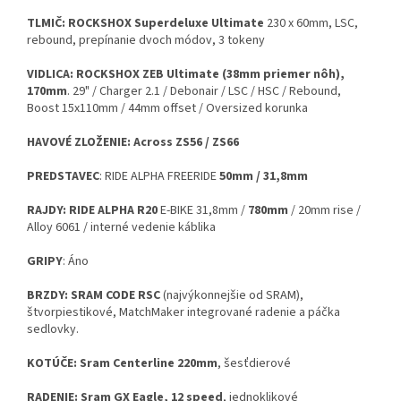
TLMIČ: ROCKSHOX Superdeluxe Ultimate
230 x 60mm, LSC,
rebound, prepínanie dvoch módov, 3 tokeny
VIDLICA: ROCKSHOX ZEB Ultimate (38mm priemer nôh),
170mm
. 29" / Charger 2.1 / Debonair / LSC / HSC / Rebound,
Boost 15x110mm / 44mm offset / Oversized korunka
HAVOVÉ ZLOŽENIE: Across ZS56 / ZS66
PREDSTAVEC
: RIDE ALPHA FREERIDE
50mm / 31,8mm
RAJDY: RIDE ALPHA R20
E-BIKE 31,8mm /
780mm
/ 20mm rise /
Alloy 6061 / interné vedenie káblika
GRIPY
: Áno
BRZDY: SRAM CODE RSC
(najvýkonnejšie od SRAM),
štvorpiestikové, MatchMaker integrované radenie a páčka
sedlovky.
KOTÚČE: Sram Centerline 220mm
, šesťdierové
RADENIE: Sram GX Eagle, 12 speed
, jednoklikové