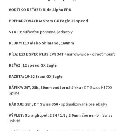
VODÍTKO REŤAZE: Ride Alpha EP8
PREHADZOVAČKA: Sram GX Eagle 12 speed
STRED
: súčasťou pohonnej jednotky
KĽUKY: E13 alebo Shimano, 160mm
PÍLA: E13 E SPEC PLUS EP8 34T
/ narrow-wide / direct mount
REŤAZ: 12 speed GX Eagle
KAZETA: 10-52 Sram GX Eagle
RÁFIKY: 29", 28h, 30mm vnútorná šírka
/ DT Swiss H1700
Spline
NÁBOJE: 28h, DT Swiss 350
- optimalizované pre ebajky
VÝPLET: Straightpull 2.34 / 1.8 / 2.0mm čierne
- DT Swiss
Hybrid