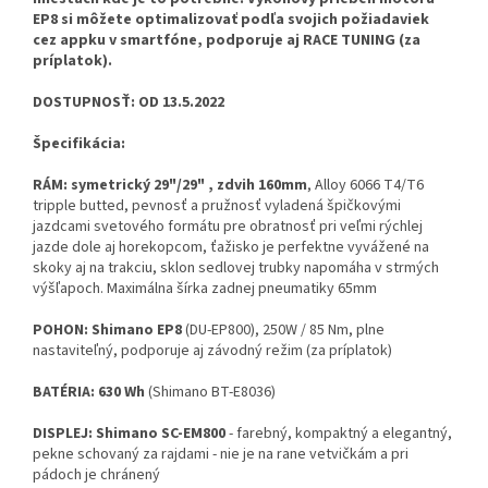
EP8 si môžete optimalizovať podľa svojich požiadaviek
cez appku v smartfóne, podporuje aj RACE TUNING (za
príplatok).
DOSTUPNOSŤ: OD 13.5.2022
Špecifikácia:
RÁM: symetrický 29"/29" , zdvih 160mm
, Alloy 6066 T4/T6
tripple butted, pevnosť a pružnosť vyladená špičkovými
jazdcami svetového formátu pre obratnosť pri veľmi rýchlej
jazde dole aj horekopcom, ťažisko je perfektne vyvážené na
skoky aj na trakciu, sklon sedlovej trubky napomáha v strmých
výšľapoch. Maximálna šírka zadnej pneumatiky 65mm
POHON: Shimano EP8
(DU-EP800), 250W / 85 Nm, plne
nastaviteľný, podporuje aj závodný režim (za príplatok)
BATÉRIA: 630 Wh
(Shimano BT-E8036)
DISPLEJ: Shimano SC-EM800
- farebný, kompaktný a elegantný,
pekne schovaný za rajdami - nie je na rane vetvičkám a pri
pádoch je chránený