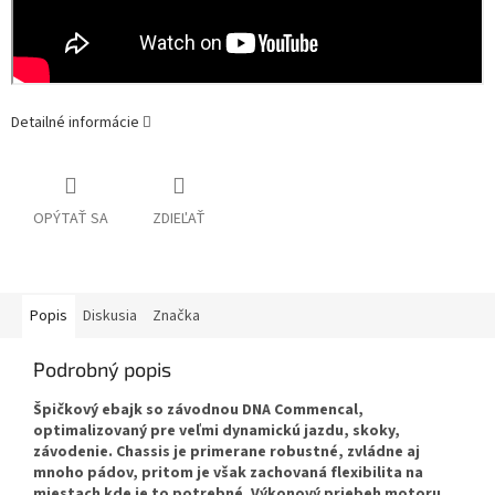
Detailné informácie
OPÝTAŤ SA
ZDIEĽAŤ
Popis
Diskusia
Značka
Podrobný popis
Špičkový ebajk so závodnou DNA Commencal,
optimalizovaný pre veľmi dynamickú jazdu, skoky,
závodenie. Chassis je primerane robustné, zvládne aj
mnoho pádov, pritom je však zachovaná flexibilita na
miestach kde je to potrebné. Výkonový priebeh motoru