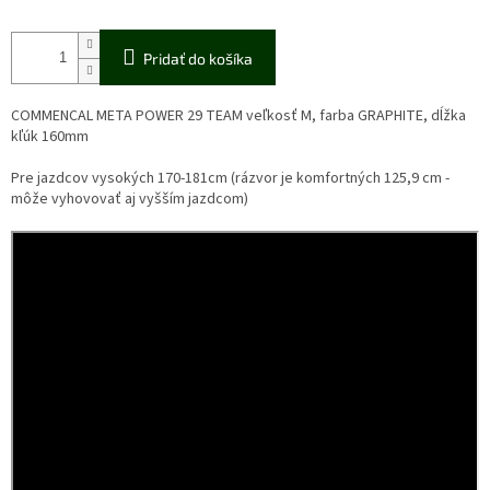
Pridať do košíka
COMMENCAL META POWER 29 TEAM veľkosť M, farba GRAPHITE, dĺžka
kľúk 160mm
Pre jazdcov vysokých 170-181cm (rázvor je komfortných 125,9 cm -
môže vyhovovať aj vyšším jazdcom)